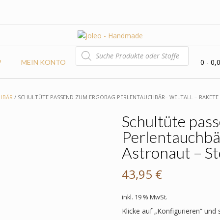
PRODUCTS
SEARCH
0
- 0,
P
MEIN KONTO
HBÄR
/ SCHULTÜTE PASSEND ZUM ERGOBAG PERLENTAUCHBÄR– WELTALL – RAKETE 
Schultüte pas
Perlentauchbär
Astronaut – St
43,95
€
inkl. 19 % MwSt.
Klicke auf „Konfigurieren“ und