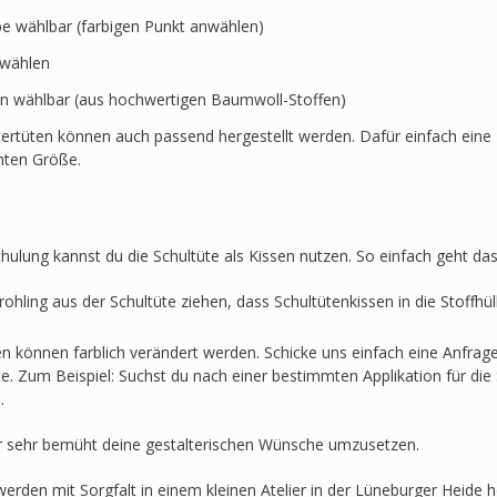
rbe wählbar (farbigen Punkt anwählen)
swählen
en wählbar (aus hochwertigen Baumwoll-Stoffen)
ertüten können auch passend hergestellt werden. Dafür einfach eine 
hten Größe.
hulung kannst du die Schultüte als Kissen nutzen. So einfach geht das
ohling aus der Schultüte ziehen, dass Schultütenkissen in die Stoffh
en können farblich verändert werden. Schicke uns einfach eine Anfra
lte. Zum Beispiel: Suchst du nach einer bestimmten Applikation für die 
.
r sehr bemüht deine gestalterischen Wünsche umzusetzen.
werden mit Sorgfalt in einem kleinen Atelier in der Lüneburger Heide he