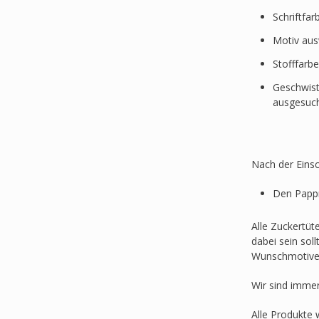
Schriftfa
Motiv au
Stofffarb
Geschwist
ausgesuc
Nach der Einsc
Den Pappr
Alle Zuckertüt
dabei sein sol
Wunschmotive
Wir sind imme
Alle Produkte 