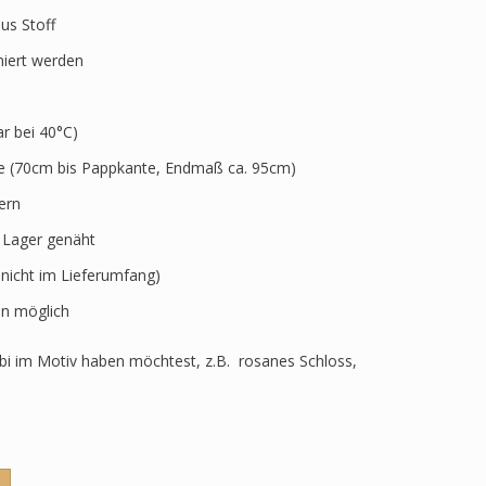
aus Stoff
niert werden
 bei 40°C)
ve (70cm bis Pappkante, Endmaß ca. 95cm)
ern
r Lager genäht
 nicht im Lieferumfang)
n möglich
i im Motiv haben möchtest, z.B. rosanes Schloss,