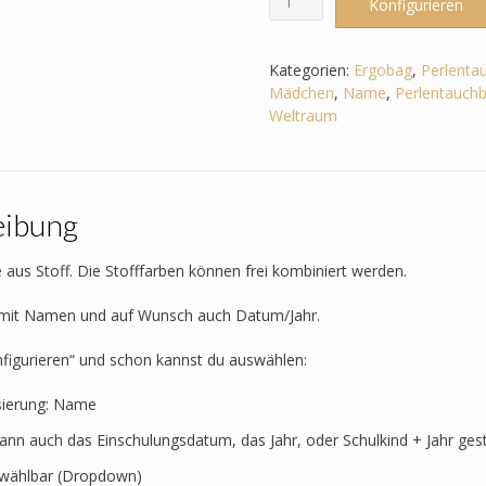
Konfigurieren
passend
zum
Ergobag
Kategorien:
Ergobag
,
Perlenta
Perlentauchbär–
Mädchen
,
Name
,
Perlentauchb
Weltall
Weltraum
-
Rakete
-
Astronaut
eibung
-
Sterne
-
 aus Stoff. Die Stofffarben können frei kombiniert werden.
Planet
Menge
t mit Namen und auf Wunsch auch Datum/Jahr.
nfigurieren“ und schon kannst du auswählen:
sierung: Name
kann auch das Einschulungsdatum, das Jahr, oder Schulkind + Jahr ges
t wählbar (Dropdown)