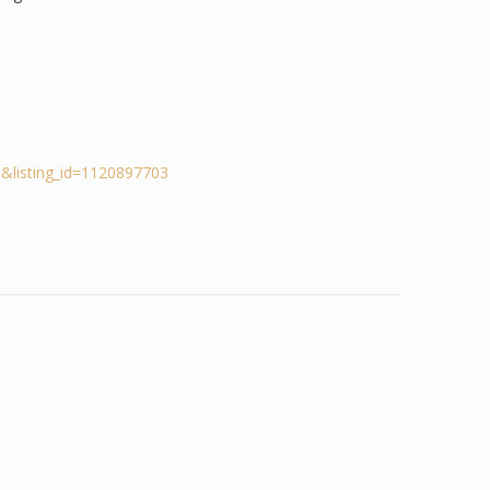
&listing_id=1120897703