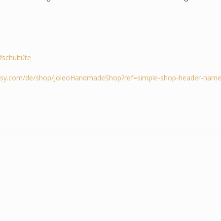
ffschultüte
tsy.com/de/shop/JoleoHandmadeShop?ref=simple-shop-header-name