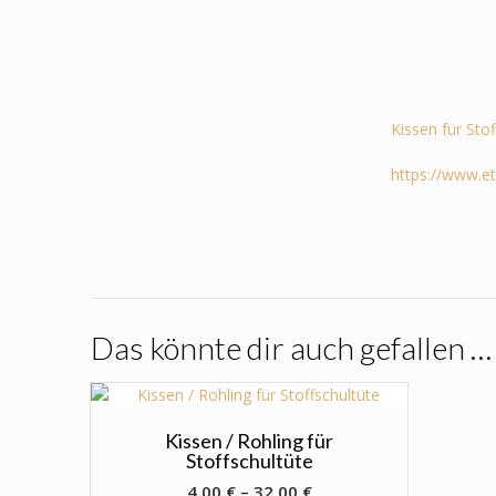
Kissen für Sto
https://www.e
Das könnte dir auch gefallen …
Kissen / Rohling für
Stoffschultüte
4,00
€
–
32,00
€