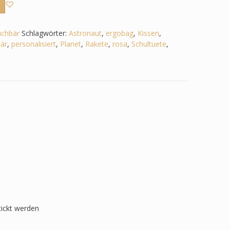
uchbär
Schlagwörter:
Astronaut
,
ergobag
,
Kissen
,
är
,
personalisiert
,
Planet
,
Rakete
,
rosa
,
Schultuete
,
tickt werden