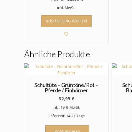
inkl. MwSt.
Dieses
AUSFÜHRUNG WÄHLEN
Produkt
weist
mehrere
Varianten
auf.
Ähnliche Produkte
Die
Optionen
können
auf
der
Produktseite
Schultüte – Grüntöne/Rot –
Sch
Pferde / Einhörner
Ba
gewählt
werden
32,95
€
inkl. 19 % MwSt.
Lieferzeit: 14-21 Tage
Konfigurieren