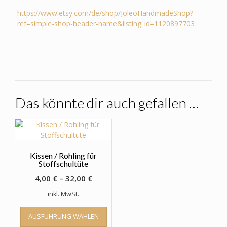
https://www.etsy.com/de/shop/JoleoHandmadeShop?
ref=simple-shop-header-name&listing_id=1120897703
Das könnte dir auch gefallen …
Kissen / Rohling für
Stoffschultüte
4,00
€
–
32,00
€
inkl. MwSt.
Dieses
AUSFÜHRUNG WÄHLEN
Produkt