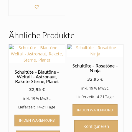
weist
mehrere
Varianten
auf.
Die
Optionen
Ähnliche Produkte
können
auf
der
Produktseite
gewählt
Schultüte – Rosatöne –
werden
Ninja
Schultüte – Blautöne –
Weltall – Astronaut,
32,95
€
Rakete, Sterne, Planet
inkl. 19 % MwSt.
32,95
€
Lieferzeit: 14-21 Tage
inkl. 19 % MwSt.
Lieferzeit: 14-21 Tage
IN DEN WARENKORB
IN DEN WARENKORB
Konfigurieren