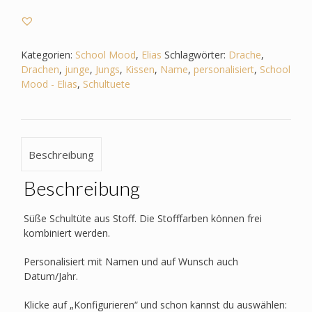
Elias
-
Drache
-
Kategorien:
School Mood
,
Elias
Schlagwörter:
Drache
,
Feuerspuckend
Drachen
,
junge
,
Jungs
,
Kissen
,
Name
,
personalisiert
,
School
Menge
Mood - Elias
,
Schultuete
Beschreibung
Beschreibung
Süße Schultüte aus Stoff. Die Stofffarben können frei
kombiniert werden.
Personalisiert mit Namen und auf Wunsch auch
Datum/Jahr.
Klicke auf „Konfigurieren“ und schon kannst du auswählen: