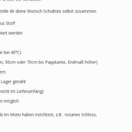
 stelle dir deine Wunsch-Schultüte selbst zusammen.
aus Stoff
niert werden
 bei 40°C)
5cm, 50cm oder 70cm bis Pappkante, Endmaß höher)
ern
r Lager genäht
 nicht im Lieferumfang)
n möglich
i im Motiv haben möchtest, z.B. rosanes Schloss,