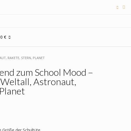
00 €
UT, RAKETE, STERN, PLANET
send zum School Mood –
 Weltall, Astronaut,
 Planet
h Größe der Schultüte.