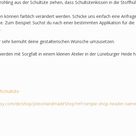
ohling aus der Schultüte ziehen, dass Schultütenkissen in die Stoffh
en können farblich verändert werden. Schicke uns einfach eine Anfra
lte. Zum Beispiel: Suchst du nach einer bestimmten Applikation für die 
.
r sehr bemüht deine gestalterischen Wünsche umzusetzen.
werden mit Sorgfalt in einem kleinen Atelier in der Lüneburger Heide he
ffschultüte
tsy.com/de/shop/JoleoHandmadeShop?ref=simple-shop-header-name