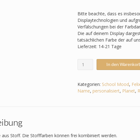
Bitte beachte, dass es insbes
Displaytechnologien und aufgru
Verfälschungen bei der Farbda
Die auf deinem Display darges
tatsächlichen Farbe der auf u
Lieferzeit: 14-21 Tage
Schultüte
In den Warenkor
passend
zum
School
Kategorien:
School Mood
,
Feli
Mood
Name
,
personalisiert
,
Planet
,
R
-
Felix
-
Jungs
eibung
-
Weltall,
Astronaut,
 aus Stoff. Die Stofffarben können frei kombiniert werden.