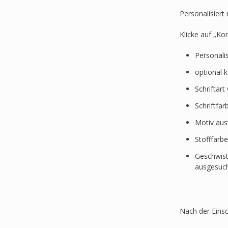
Personalisier
Klicke auf „Ko
Personali
optional 
Schriftar
Schriftfa
Motiv au
Stofffarb
Geschwist
ausgesuc
Nach der Einsc