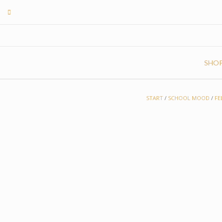
Skip
to
content
SHO
START
/
SCHOOL MOOD
/
FE