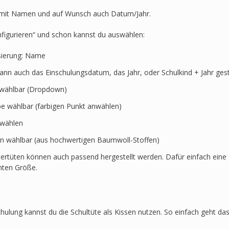
Rakete,
Stern,
t mit Namen und auf Wunsch auch Datum/Jahr.
Planet
Menge
nfigurieren“ und schon kannst du auswählen:
sierung: Name
kann auch das Einschulungsdatum, das Jahr, oder Schulkind + Jahr ges
t wählbar (Dropdown)
rbe wählbar (farbigen Punkt anwählen)
swählen
en wählbar (aus hochwertigen Baumwoll-Stoffen)
ertüten können auch passend hergestellt werden. Dafür einfach eine 
hten Größe.
hulung kannst du die Schultüte als Kissen nutzen. So einfach geht das