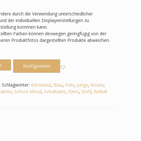
ondere durch die Verwendung unterschiedlicher
nd der individuellen Displayeinstellungen zu
rstellung kommen kann.
tellten Farben können deswegen geringfügig von der
nseren Produktfotos dargestellten Produkte abweichen.
b
Konfigurieren
x
Schlagwörter:
Astronaut
,
Blau
,
Felix
,
Jungs
,
Kissen
,
akete
,
School Mood
,
Schultuete
,
Stern
,
Stoff
,
Weltall