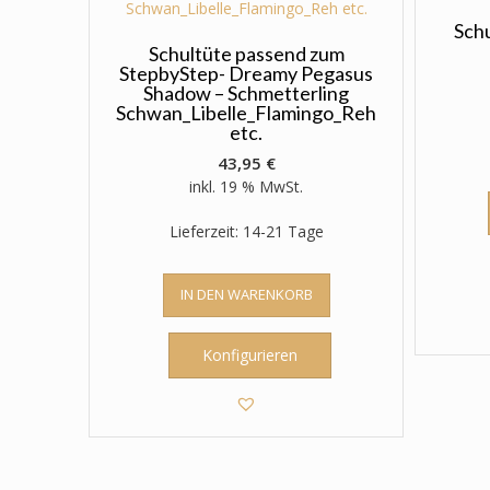
der
Produktseite
Sch
gewählt
Schultüte passend zum
StepbyStep- Dreamy Pegasus
werden
Shadow – Schmetterling
Schwan_Libelle_Flamingo_Reh
etc.
43,95
€
inkl. 19 % MwSt.
Lieferzeit: 14-21 Tage
IN DEN WARENKORB
Konfigurieren