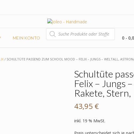
PRODUCTS
SEARCH
0
- 0,
P
MEIN KONTO
LIX
/ SCHULTÜTE PASSEND ZUM SCHOOL MOOD – FELIX – JUNGS – WELTALL, ASTRONA
Schultüte pas
Felix – Jungs –
Rakete, Stern,
43,95
€
inkl. 19 % MwSt.
Preis unterscheidet sich je nac