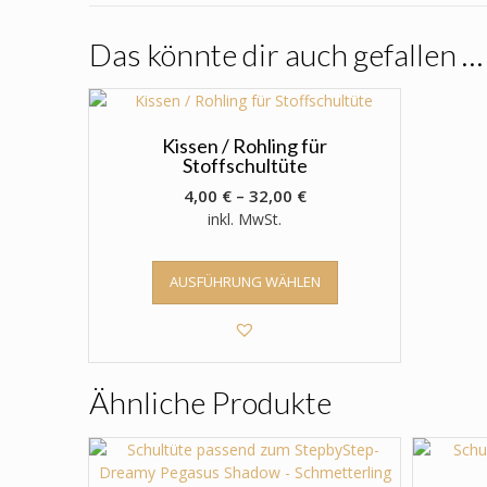
Das könnte dir auch gefallen …
Kissen / Rohling für
Stoffschultüte
4,00
€
–
32,00
€
inkl. MwSt.
Dieses
AUSFÜHRUNG WÄHLEN
Produkt
weist
mehrere
Varianten
auf.
Ähnliche Produkte
Die
Optionen
können
auf