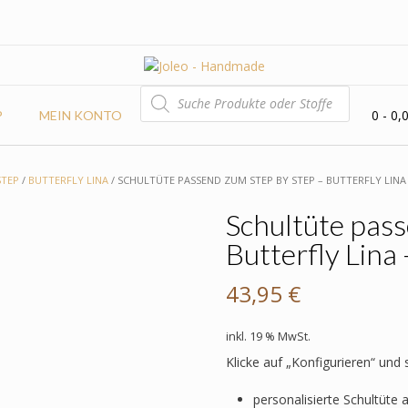
PRODUCTS
SEARCH
0
- 0,
P
MEIN KONTO
STEP
/
BUTTERFLY LINA
/ SCHULTÜTE PASSEND ZUM STEP BY STEP – BUTTERFLY LIN
Schultüte pass
Butterfly Lina
43,95
€
inkl. 19 % MwSt.
Klicke auf „Konfigurieren“ und
personalisierte Schultüte 