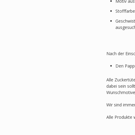
Motiv au
Stofffarb
Geschwist
ausgesuc
Nach der Einsc
Den Pappr
Alle Zuckertüt
dabei sein sol
Wunschmotive
Wir sind imme
Alle Produkte 