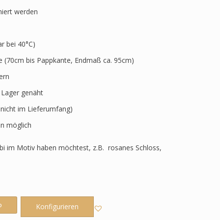
niert werden
 bei 40°C)
ve (70cm bis Pappkante, Endmaß ca. 95cm)
ern
r Lager genäht
 nicht im Lieferumfang)
n möglich
i im Motiv haben möchtest, z.B. rosanes Schloss,
b
Konfigurieren