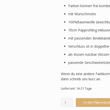
Farben können frei kombi
mit Wunschmotiv
100%Baumwolle (waschbar
70cm Papprohling inklusi
mit passenden Bindebänd
Verschluss ist in doppelte
als Kissen nutzbar (Kissen
passende Geschwistertüte
Wenn du eine andere Farbkomb
dann schreib uns kurz an.
Lieferzeit: 14-21 Tage
Schultüte
In den Warenkor
passend