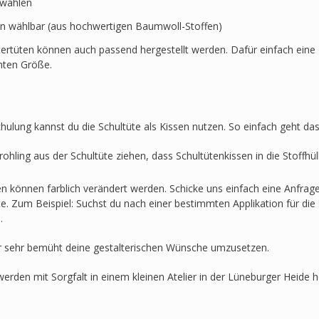
swählen
en wählbar (aus hochwertigen Baumwoll-Stoffen)
ertüten können auch passend hergestellt werden. Dafür einfach eine 
hten Größe.
hulung kannst du die Schultüte als Kissen nutzen. So einfach geht das
ohling aus der Schultüte ziehen, dass Schultütenkissen in die Stoffh
en können farblich verändert werden. Schicke uns einfach eine Anfra
lte. Zum Beispiel: Suchst du nach einer bestimmten Applikation für die 
.
r sehr bemüht deine gestalterischen Wünsche umzusetzen.
werden mit Sorgfalt in einem kleinen Atelier in der Lüneburger Heide he