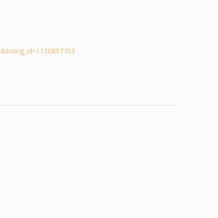
&listing_id=1120897703