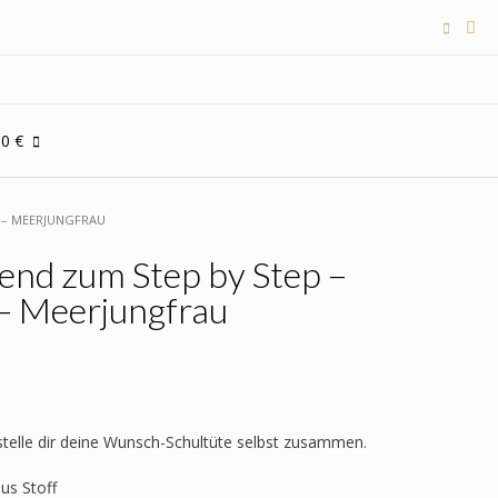
00 €
A – MEERJUNGFRAU
end zum Step by Step –
 – Meerjungfrau
 stelle dir deine Wunsch-Schultüte selbst zusammen.
aus Stoff