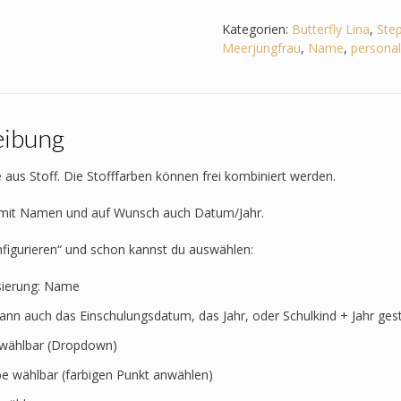
zum
Step
Kategorien:
Butterfly Lina
,
Step
by
Meerjungfrau
,
Name
,
personali
Step
-
Butterfly
Lina
eibung
–
Meerjungfrau
Menge
 aus Stoff. Die Stofffarben können frei kombiniert werden.
t mit Namen und auf Wunsch auch Datum/Jahr.
nfigurieren“ und schon kannst du auswählen:
sierung: Name
kann auch das Einschulungsdatum, das Jahr, oder Schulkind + Jahr ges
t wählbar (Dropdown)
rbe wählbar (farbigen Punkt anwählen)