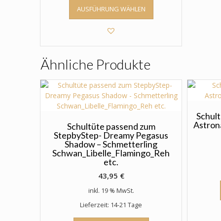
Dieses
AUSFÜHRUNG WÄHLEN
Produkt
weist
mehrere
Varianten
auf.
Ähnliche Produkte
Die
Optionen
können
auf
der
Produktseite
Schult
Astrona
gewählt
Schultüte passend zum
StepbyStep- Dreamy Pegasus
werden
Shadow – Schmetterling
Schwan_Libelle_Flamingo_Reh
etc.
43,95
€
inkl. 19 % MwSt.
Lieferzeit: 14-21 Tage