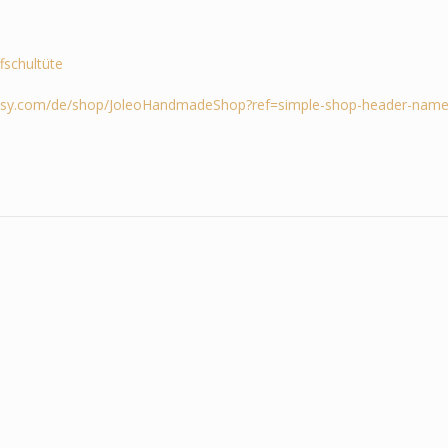
ffschultüte
tsy.com/de/shop/JoleoHandmadeShop?ref=simple-shop-header-name