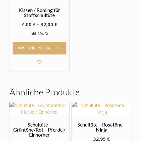
Kissen / Rohling für
Stoffschultüte
4,00
€
–
32,00
€
inkl. MwSt.
Dieses
AUSFÜHRUNG WÄHLEN
Produkt
weist
mehrere
Varianten
auf.
Die
Optionen
Ähnliche Produkte
können
auf
der
Produktseite
gewählt
Schultüte –
Schultüte – Rosatöne –
werden
Grüntöne/Rot – Pferde /
Ninja
Einhörner
32,95
€