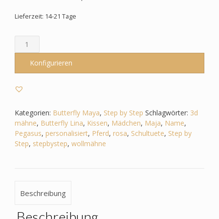
Lieferzeit: 14-21 Tage
Schultüte
passend
zum
Konfigurieren
Step
by
Step
-
Butterfly
Kategorien:
Butterfly Maya
,
Step by Step
Schlagwörter:
3d
Maja
mähne
,
Butterfly Lina
,
Kissen
,
Mädchen
,
Maja
,
Name
,
–
Pegasus
,
personalisiert
,
Pferd
,
rosa
,
Schultuete
,
Step by
Pferd
Step
,
stepbystep
,
wollmähne
3D
Mähne,
Wollmähne,
Pegasus
Beschreibung
Menge
Beschreibung