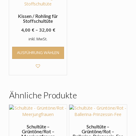
Kissen / Rohling für
Stoffschultüte
4,00
€
–
32,00
€
inkl. MwSt.
Dieses
AUSFÜHRUNG WÄHLEN
Produkt
weist
mehrere
Varianten
auf.
Die
Optionen
Ähnliche Produkte
können
auf
der
Produktseite
gewählt
Schultüte –
Schultüte –
werden
Grüntöne/Rot –
Grüntöne/Rot –