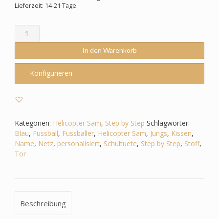
Lieferzeit: 14-21 Tage
Schultüte
passend
zum
In den Warenkorb
Step
by
Konfigurieren
Step
-
Helicopter
Sam
-
Kategorien:
Helicopter Sam
,
Step by Step
Schlagwörter:
Fußball,
Blau
,
Fussball
,
Fussballer
,
Helicopter Sam
,
Jungs
,
Kissen
,
Fussball,
Name
,
Netz
,
personalisiert
,
Schultuete
,
Step by Step
,
Stoff
,
Fussballer,
Tor
Netz,
Jungs
Menge
Beschreibung