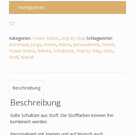
zum
Konfigurieren
Step
by
Step
-
Power
Kategorien:
Power Robot
,
Step by Step
Schlagwörter:
Robot
Astronaut
,
Jungs
,
Kissen
,
Name
,
personalisiert
,
Planet
,
-
Power Robot
,
Rakete
,
Schultuete
,
Step by Step
,
Stern
,
Weltall,
Stoff
,
Weltall
Astronaut,
Rakete,
Stern,
Planet
Beschreibung
Menge
Beschreibung
Süße Schultüte aus Stoff. Die Stofffarben können frei
kombiniert werden.
Personalisiert mit Namen und auf Wunsch auch