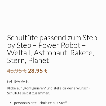
Schultüte passend zum Step
by Step – Power Robot –
Weltall, Astronaut, Rakete,
Stern, Planet
Ursprünglicher
Aktueller
43,95
€
28,95
€
Preis
Preis
inkl. 19 % MwSt.
war:
ist:
Klicke auf „Konfigurieren“ und stelle dir deine Wunsch-
Schultüte selbst zusammen.
43,95 €
28,95 €.
personalisierte Schultüte aus Stoff