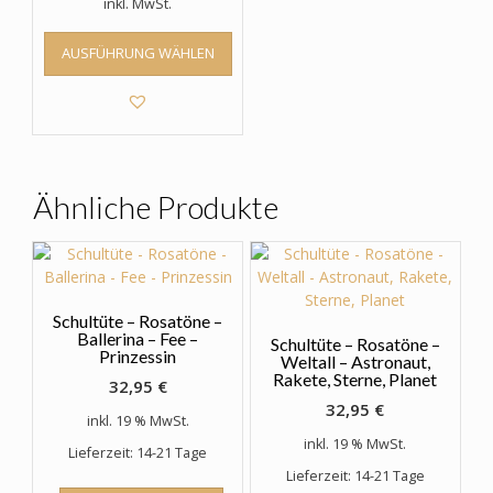
inkl. MwSt.
Dieses
AUSFÜHRUNG WÄHLEN
Produkt
weist
mehrere
Varianten
auf.
Die
Optionen
Ähnliche Produkte
können
auf
der
Produktseite
gewählt
Schultüte – Rosatöne –
werden
Ballerina – Fee –
Schultüte – Rosatöne –
Prinzessin
Weltall – Astronaut,
Rakete, Sterne, Planet
32,95
€
32,95
€
inkl. 19 % MwSt.
inkl. 19 % MwSt.
Lieferzeit: 14-21 Tage
Lieferzeit: 14-21 Tage