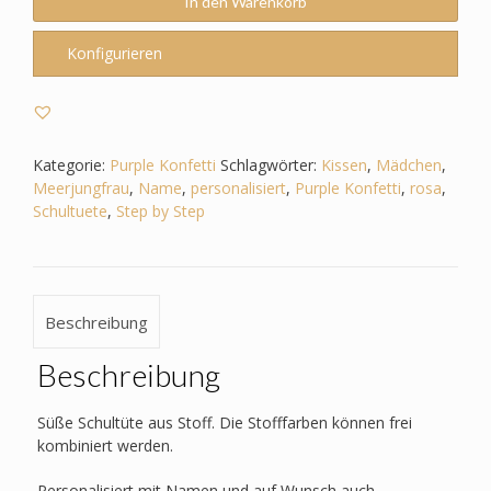
zum
In den Warenkorb
Step
by
Konfigurieren
Step
-
Purple
Konfetti
–
Kategorie:
Purple Konfetti
Schlagwörter:
Kissen
,
Mädchen
,
Meerjungfrau
Meerjungfrau
,
Name
,
personalisiert
,
Purple Konfetti
,
rosa
,
Menge
Schultuete
,
Step by Step
Beschreibung
Beschreibung
Süße Schultüte aus Stoff. Die Stofffarben können frei
kombiniert werden.
Personalisiert mit Namen und auf Wunsch auch