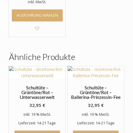
inkl. MwSt.
Dieses
AUSFÜHRUNG WÄHLEN
Produkt
weist
mehrere
Varianten
auf.
Die
Optionen
Ähnliche Produkte
können
auf
der
Produktseite
gewählt
Schultüte –
Schultüte –
werden
Grüntöne/Rot –
Grüntöne/Rot –
Unterwasserwelt
Ballerina-Prinzessin-Fee
32,95
€
32,95
€
inkl. 19 % MwSt.
inkl. 19 % MwSt.
Lieferzeit: 14-21 Tage
Lieferzeit: 14-21 Tage