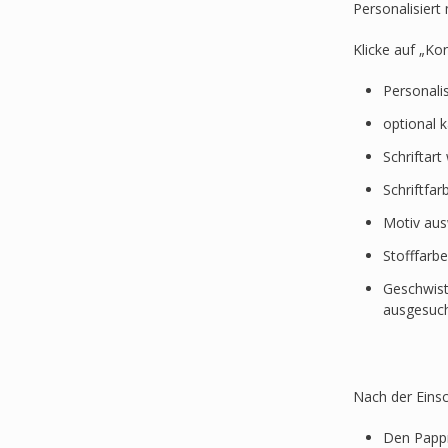
Personalisier
Klicke auf „Ko
Personali
optional 
Schriftar
Schriftfa
Motiv au
Stofffarb
Geschwist
ausgesuc
Nach der Einsc
Den Pappr