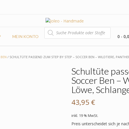
PRODUCTS
SEARCH
0
- 0,
P
MEIN KONTO
 BEN
/ SCHULTÜTE PASSEND ZUM STEP BY STEP – SOCCER BEN – WILDTIERE, PANTHER
Schultüte pass
Soccer Ben – Wi
Löwe, Schlange
43,95
€
inkl. 19 % MwSt.
Preis unterscheidet sich je nac