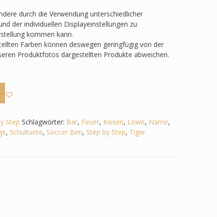
ondere durch die Verwendung unterschiedlicher
nd der individuellen Displayeinstellungen zu
rstellung kommen kann.
tellten Farben können deswegen geringfügig von der
nseren Produktfotos dargestellten Produkte abweichen.
by Step
Schlagwörter:
Bär
,
Feuer
,
Kissen
,
Löwe
,
Name
,
ge
,
Schultuete
,
Soccer Ben
,
Step by Step
,
Tiger