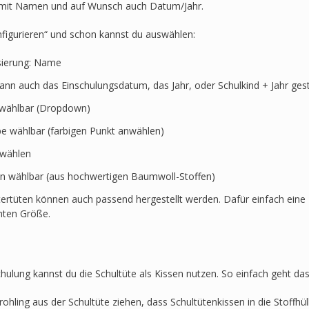
Löwe,
t mit Namen und auf Wunsch auch Datum/Jahr.
Schlange,
Bär
nfigurieren“ und schon kannst du auswählen:
Menge
sierung: Name
kann auch das Einschulungsdatum, das Jahr, oder Schulkind + Jahr ges
t wählbar (Dropdown)
rbe wählbar (farbigen Punkt anwählen)
swählen
en wählbar (aus hochwertigen Baumwoll-Stoffen)
ertüten können auch passend hergestellt werden. Dafür einfach eine 
hten Größe.
hulung kannst du die Schultüte als Kissen nutzen. So einfach geht das
ohling aus der Schultüte ziehen, dass Schultütenkissen in die Stoffh