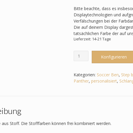
Bitte beachte, dass es insbes
Displaytechnologien und aufgru
Verfälschungen bei der Farbda
Die auf deinem Display darges
tatsächlichen Farbe der auf u
Lieferzeit: 14-21 Tage
Schultüte
Konfigurieren
passend
zum
Step
Kategorien:
Soccer Ben
,
Step 
by
Panther
,
personalisiert
,
Schlan
Step
-
Soccer
Ben
eibung
-
Wildtiere,
Panther,
 aus Stoff. Die Stofffarben können frei kombiniert werden.
Tiger,