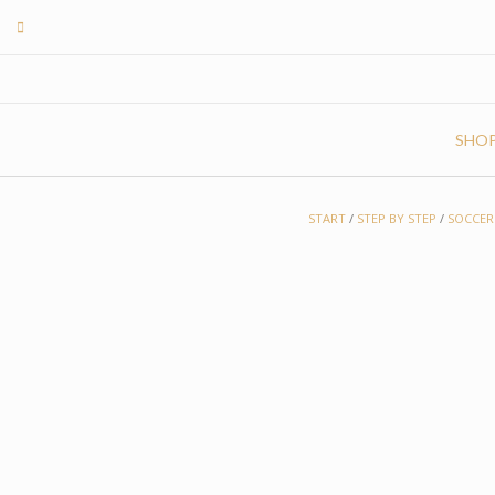
Skip
to
content
SHO
START
/
STEP BY STEP
/
SOCCER