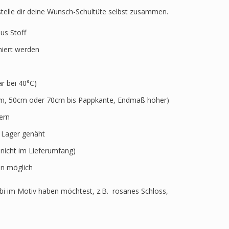
 stelle dir deine Wunsch-Schultüte selbst zusammen.
aus Stoff
niert werden
 bei 40°C)
5cm, 50cm oder 70cm bis Pappkante, Endmaß höher)
ern
r Lager genäht
 nicht im Lieferumfang)
n möglich
i im Motiv haben möchtest, z.B. rosanes Schloss,