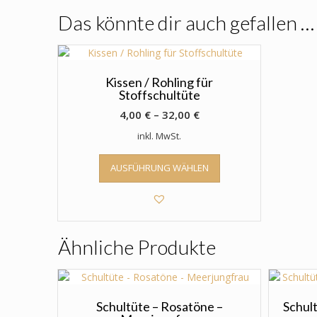
Das könnte dir auch gefallen …
Kissen / Rohling für
Stoffschultüte
4,00
€
–
32,00
€
inkl. MwSt.
Dieses
AUSFÜHRUNG WÄHLEN
Produkt
weist
mehrere
Varianten
auf.
Ähnliche Produkte
Die
Optionen
können
auf
der
Schultüte – Rosatöne –
Schult