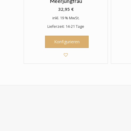
Meerjungfrau
Produktseite
gewählt
32,95
€
werden
inkl. 19 % MwSt.
Lieferzeit: 14-21 Tage
Konfigurieren