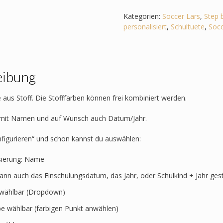
zum
Step
Kategorien:
Soccer Lars
,
Step 
by
personalisiert
,
Schultuete
,
Socc
Step
-
Soccer
Lars
eibung
-
Ninja
Menge
 aus Stoff. Die Stofffarben können frei kombiniert werden.
t mit Namen und auf Wunsch auch Datum/Jahr.
nfigurieren“ und schon kannst du auswählen:
sierung: Name
kann auch das Einschulungsdatum, das Jahr, oder Schulkind + Jahr ges
t wählbar (Dropdown)
rbe wählbar (farbigen Punkt anwählen)