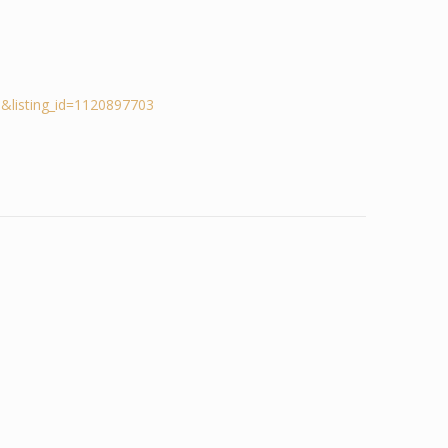
&listing_id=1120897703