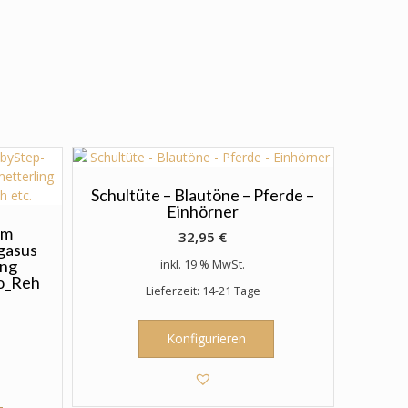
Schultüte – Blautöne – Pferde –
Einhörner
um
32,95
€
gasus
ing
inkl. 19 % MwSt.
o_Reh
Lieferzeit: 14-21 Tage
Konfigurieren