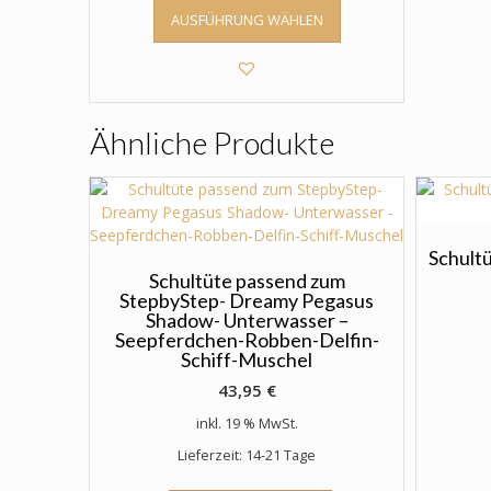
Dieses
AUSFÜHRUNG WÄHLEN
Produkt
weist
mehrere
Varianten
auf.
Ähnliche Produkte
Die
Optionen
können
auf
der
Produktseite
Schultü
gewählt
Schultüte passend zum
StepbyStep- Dreamy Pegasus
werden
Shadow- Unterwasser –
Seepferdchen-Robben-Delfin-
Schiff-Muschel
43,95
€
inkl. 19 % MwSt.
Lieferzeit: 14-21 Tage