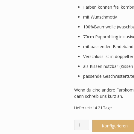
Farben können frei kombi
mit Wunschmotiv
100%Baumwolle (waschbar
70cm Papprohling inklusi
mit passenden Bindebänd
Verschluss ist in doppelte
als Kissen nutzbar (Kissen
passende Geschwistertüte
Wenn du eine andere Farbkomb
dann schreib uns kurz an.
Lieferzeit: 14-21 Tage
Schultüte
Konfigurieren
passend