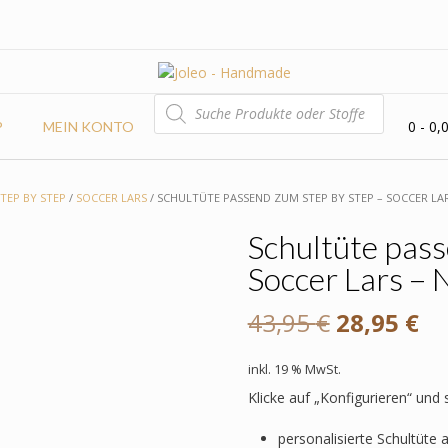
PRODUCTS
SEARCH
0
- 0,
P
MEIN KONTO
TEP BY STEP
/
SOCCER LARS
/ SCHULTÜTE PASSEND ZUM STEP BY STEP – SOCCER LAR
Schultüte pass
Soccer Lars – 
Ursprüngl
Ak
43,95
€
28,95
€
Preis
Pr
inkl. 19 % MwSt.
war:
ist
Klicke auf „Konfigurieren“ und
43,95 €
28
personalisierte Schultüte 