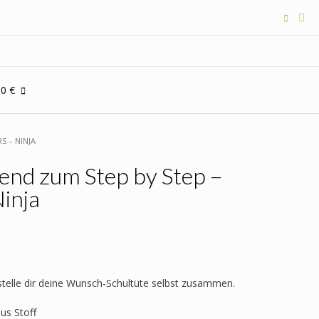
00 €
S – NINJA
end zum Step by Step –
Ninja
icher
tueller
eis
:
 stelle dir deine Wunsch-Schultüte selbst zusammen.
,95 €.
aus Stoff