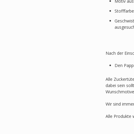
Motiv au
Stofffarb
Geschwist
ausgesuc
Nach der Einsc
Den Pappr
Alle Zuckertüt
dabei sein sol
Wunschmotive
Wir sind imme
Alle Produkte 