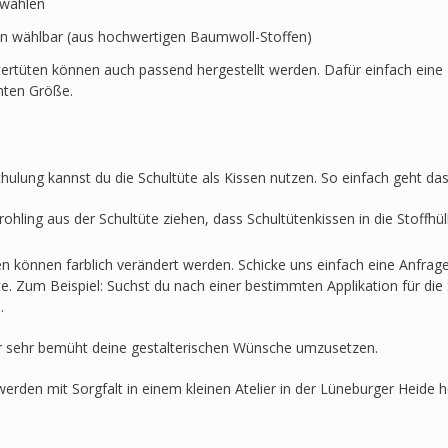
swählen
en wählbar (aus hochwertigen Baumwoll-Stoffen)
ertüten können auch passend hergestellt werden. Dafür einfach eine 
hten Größe.
hulung kannst du die Schultüte als Kissen nutzen. So einfach geht das
ohling aus der Schultüte ziehen, dass Schultütenkissen in die Stoffh
en können farblich verändert werden. Schicke uns einfach eine Anfra
lte. Zum Beispiel: Suchst du nach einer bestimmten Applikation für die 
.
r sehr bemüht deine gestalterischen Wünsche umzusetzen.
werden mit Sorgfalt in einem kleinen Atelier in der Lüneburger Heide he