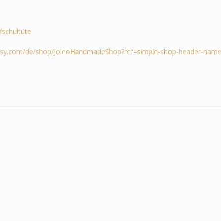
ffschultüte
tsy.com/de/shop/JoleoHandmadeShop?ref=simple-shop-header-name