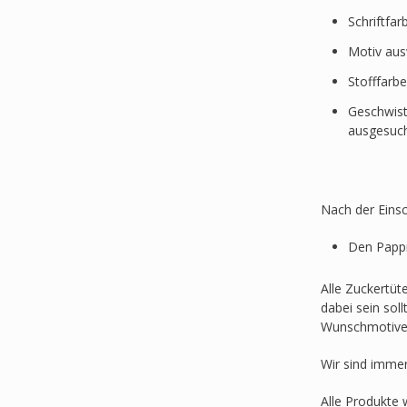
Schriftfa
Motiv au
Stofffarb
Geschwist
ausgesuc
Nach der Einsc
Den Pappr
Alle Zuckertüt
dabei sein sol
Wunschmotive
Wir sind imme
Alle Produkte 