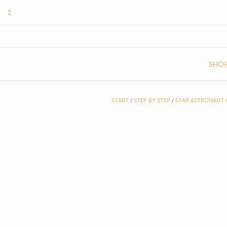
Skip
to
content
SHO
START
/
STEP BY STEP
/
STAR ASTRONAUT