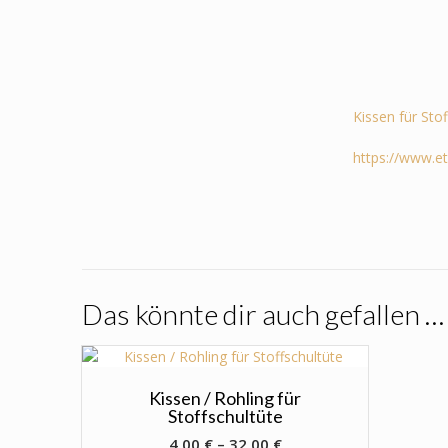
Kissen für Sto
https://www.e
Das könnte dir auch gefallen …
Kissen / Rohling für
Stoffschultüte
4,00
€
–
32,00
€