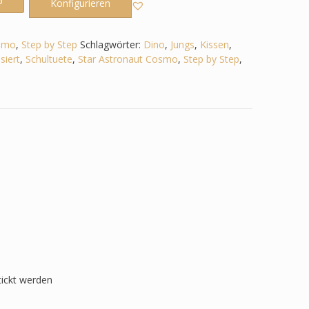
b
Konfigurieren
osmo
,
Step by Step
Schlagwörter:
Dino
,
Jungs
,
Kissen
,
siert
,
Schultuete
,
Star Astronaut Cosmo
,
Step by Step
,
tickt werden