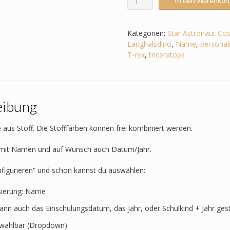
In den Warenkor
passend
zum
Step
Kategorien:
Star Astronaut C
by
Langhalsdino
,
Name
,
personali
Step
T-rex
,
triceratops
-
Star
Astronaut
Cosmo
eibung
-
Dino
-
 aus Stoff. Die Stofffarben können frei kombiniert werden.
Triceratops
-
t mit Namen und auf Wunsch auch Datum/Jahr.
T-
Rex
nfigurieren“ und schon kannst du auswählen:
-
Langhalsdino
sierung: Name
Menge
kann auch das Einschulungsdatum, das Jahr, oder Schulkind + Jahr ges
t wählbar (Dropdown)