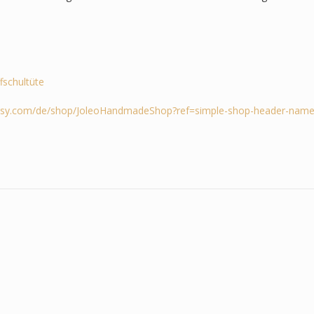
ffschultüte
tsy.com/de/shop/JoleoHandmadeShop?ref=simple-shop-header-name