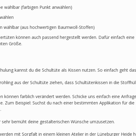
rbe wählbar (farbigen Punkt anwählen)
swählen
en wählbar (aus hochwertigen Baumwoll-Stoffen)
ertüten können auch passend hergestellt werden. Dafür einfach eine 
hten Größe.
hulung kannst du die Schultüte als Kissen nutzen. So einfach geht das
ohling aus der Schultüte ziehen, dass Schultütenkissen in die Stoffh
en können farblich verändert werden. Schicke uns einfach eine Anfra
lte. Zum Beispiel: Suchst du nach einer bestimmten Applikation für die 
.
r sehr bemüht deine gestalterischen Wünsche umzusetzen.
werden mit Sorgfalt in einem kleinen Atelier in der Lüneburger Heide he