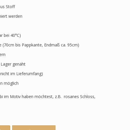
aus Stoff
niert werden
 bei 40°C)
ve (70cm bis Pappkante, Endmaß ca. 95cm)
ern
r Lager genäht
 nicht im Lieferumfang)
n möglich
i im Motiv haben möchtest, z.B. rosanes Schloss,