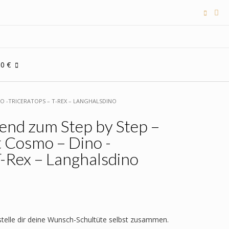
00 €
O -TRICERATOPS – T-REX – LANGHALSDINO
end zum Step by Step –
t Cosmo – Dino -
T-Rex – Langhalsdino
 stelle dir deine Wunsch-Schultüte selbst zusammen.