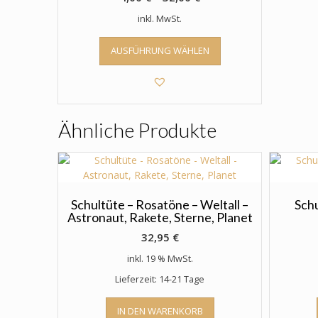
inkl. MwSt.
Dieses
AUSFÜHRUNG WÄHLEN
Produkt
weist
mehrere
Varianten
auf.
Ähnliche Produkte
Die
Optionen
können
auf
der
Produktseite
Schultüte – Rosatöne – Weltall –
Sch
Astronaut, Rakete, Sterne, Planet
gewählt
werden
32,95
€
inkl. 19 % MwSt.
Lieferzeit: 14-21 Tage
IN DEN WARENKORB