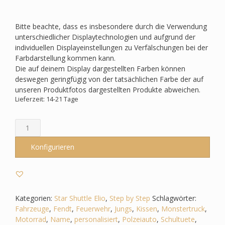
Bitte beachte, dass es insbesondere durch die Verwendung
unterschiedlicher Displaytechnologien und aufgrund der
individuellen Displayeinstellungen zu Verfälschungen bei der
Farbdarstellung kommen kann.
Die auf deinem Display dargestellten Farben können
deswegen geringfügig von der tatsächlichen Farbe der auf
unseren Produktfotos dargestellten Produkte abweichen.
Lieferzeit: 14-21 Tage
Schultüte
passend
zum
Konfigurieren
Step
by
Step
-
Star
Kategorien:
Star Shuttle Elio
,
Step by Step
Schlagwörter:
Shuttle
Fahrzeuge
,
Fendt
,
Feuerwehr
,
Jungs
,
Kissen
,
Monstertruck
,
Elio
Motorrad
,
Name
,
personalisiert
,
Polzeiauto
,
Schultuete
,