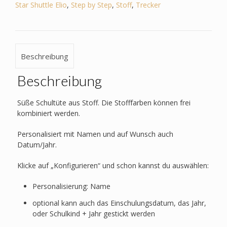
-
Star Shuttle Elio
,
Step by Step
,
Stoff
,
Trecker
Fahrzeuge,
Polizeiauto,
Feuerwehr,
Motorrad,
Beschreibung
Trecker,
Monstertruck
Beschreibung
Menge
Süße Schultüte aus Stoff. Die Stofffarben können frei
kombiniert werden.
Personalisiert mit Namen und auf Wunsch auch
Datum/Jahr.
Klicke auf „Konfigurieren“ und schon kannst du auswählen:
Personalisierung: Name
optional kann auch das Einschulungsdatum, das Jahr,
oder Schulkind + Jahr gestickt werden