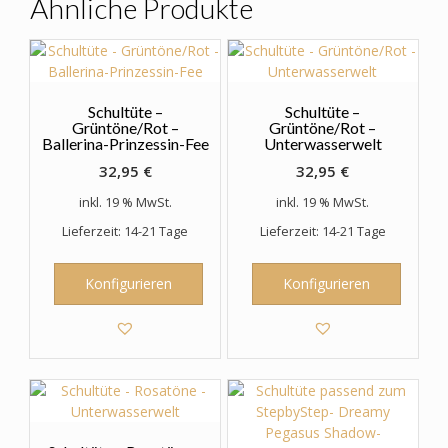
Ähnliche Produkte
können
auf
der
Produktseite
gewählt
Schultüte –
Schultüte –
werden
Grüntöne/Rot –
Grüntöne/Rot –
Ballerina-Prinzessin-Fee
Unterwasserwelt
32,95
€
32,95
€
inkl. 19 % MwSt.
inkl. 19 % MwSt.
Lieferzeit: 14-21 Tage
Lieferzeit: 14-21 Tage
Konfigurieren
Konfigurieren