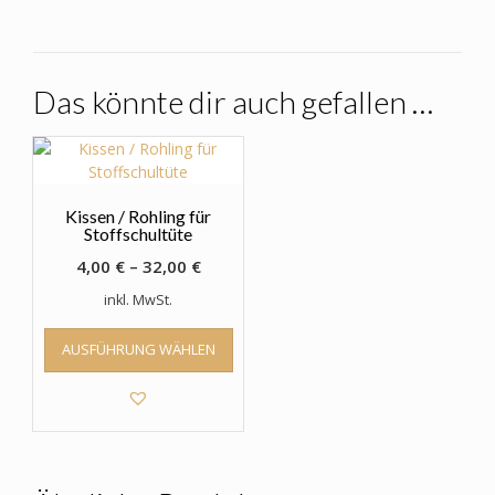
Das könnte dir auch gefallen …
Kissen / Rohling für
Stoffschultüte
4,00
€
–
32,00
€
inkl. MwSt.
Dieses
AUSFÜHRUNG WÄHLEN
Produkt
weist
mehrere
Varianten
auf.
Die
Optionen