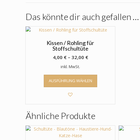
Das könnte dir auch gefallen …
Kissen / Rohling für
Stoffschultüte
4,00
€
–
32,00
€
inkl. MwSt.
Dieses
AUSFÜHRUNG WÄHLEN
Produkt
weist
mehrere
Varianten
auf.
Ähnliche Produkte
Die
Optionen
können
auf