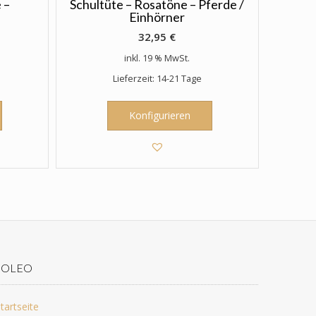
 –
Schultüte – Rosatöne – Pferde /
Einhörner
32,95
€
inkl. 19 % MwSt.
Lieferzeit: 14-21 Tage
Konfigurieren
JOLEO
tartseite