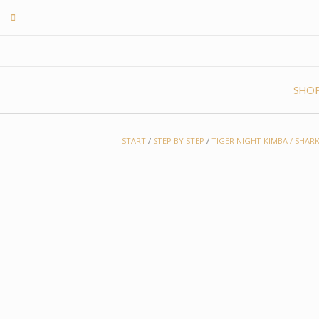
Skip
to
content
SHO
START
/
STEP BY STEP
/
TIGER NIGHT KIMBA / SHAR