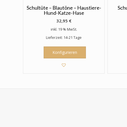
der
Produktseite
Schultüte – Blautöne – Haustiere-
Sch
Hund-Katze-Hase
gewählt
werden
32,95
€
inkl. 19 % MwSt.
Lieferzeit: 14-21 Tage
Konfigurieren