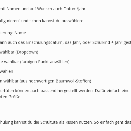
Unterwasser-
Orca-
t mit Namen und auf Wunsch auch Datum/Jahr.
Schildkröte-
Robben
nfigurieren“ und schon kannst du auswählen:
Menge
sierung: Name
kann auch das Einschulungsdatum, das Jahr, oder Schulkind + Jahr ges
t wählbar (Dropdown)
rbe wählbar (farbigen Punkt anwählen)
swählen
en wählbar (aus hochwertigen Baumwoll-Stoffen)
ertüten können auch passend hergestellt werden. Dafür einfach eine 
hten Größe.
hulung kannst du die Schultüte als Kissen nutzen. So einfach geht das