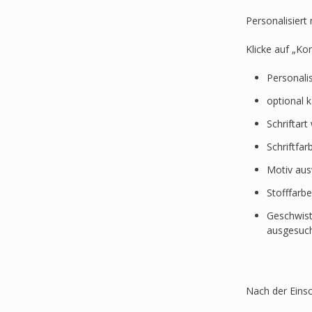
Personalisier
Klicke auf „Ko
Personali
optional 
Schriftar
Schriftfa
Motiv au
Stofffarb
Geschwist
ausgesuc
Nach der Einsc