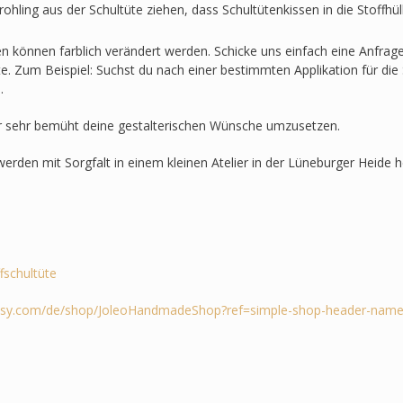
ohling aus der Schultüte ziehen, dass Schultütenkissen in die Stoffh
en können farblich verändert werden. Schicke uns einfach eine Anfra
lte. Zum Beispiel: Suchst du nach einer bestimmten Applikation für die 
.
r sehr bemüht deine gestalterischen Wünsche umzusetzen.
werden mit Sorgfalt in einem kleinen Atelier in der Lüneburger Heide he
ffschultüte
tsy.com/de/shop/JoleoHandmadeShop?ref=simple-shop-header-name