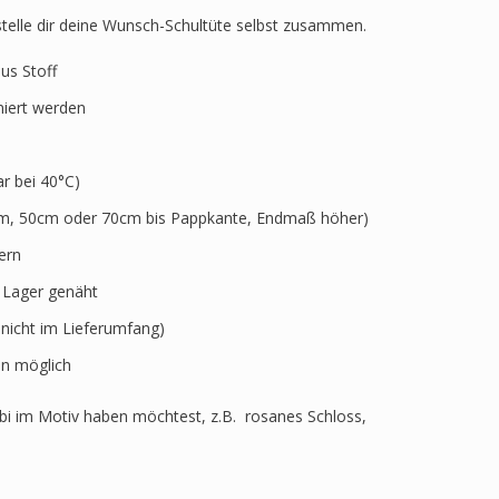
 stelle dir deine Wunsch-Schultüte selbst zusammen.
aus Stoff
niert werden
 bei 40°C)
5cm, 50cm oder 70cm bis Pappkante, Endmaß höher)
ern
r Lager genäht
 nicht im Lieferumfang)
n möglich
i im Motiv haben möchtest, z.B. rosanes Schloss,