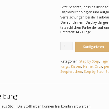
Bitte beachte, dass es insbes
Displaytechnologien und aufgru
Verfälschungen bei der Farbda
Die auf deinem Display darges
tatsächlichen Farbe der auf u
Lieferzeit: 14-21 Tage
Schultüte
Konfigurieren
passend
zum
Step
Kategorien:
Step by Step
,
Tige
by
Jungs
,
Kissen
,
Name
,
Orca
,
per
Step
Seepferdchen
,
Step by Step
,
St
-
Tiger
Night
Kimba-
eibung
Shark
Dexter
-
 aus Stoff. Die Stofffarben können frei kombiniert werden.