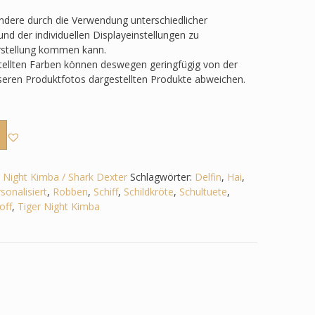
ondere durch die Verwendung unterschiedlicher
nd der individuellen Displayeinstellungen zu
rstellung kommen kann.
tellten Farben können deswegen geringfügig von der
nseren Produktfotos dargestellten Produkte abweichen.
r Night Kimba / Shark Dexter
Schlagwörter:
Delfin
,
Hai
,
sonalisiert
,
Robben
,
Schiff
,
Schildkröte
,
Schultuete
,
off
,
Tiger Night Kimba