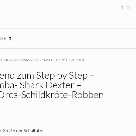
00 €
DEXTER – UNTERWASSER-ORCA-SCHILDKRÖTE-ROBBEN
end zum Step by Step –
mba- Shark Dexter –
Orca-Schildkröte-Robben
h Größe der Schultüte.