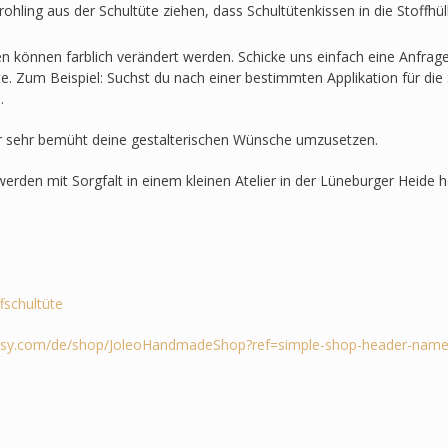
ohling aus der Schultüte ziehen, dass Schultütenkissen in die Stoffh
en können farblich verändert werden. Schicke uns einfach eine Anfra
lte. Zum Beispiel: Suchst du nach einer bestimmten Applikation für die 
.
r sehr bemüht deine gestalterischen Wünsche umzusetzen.
werden mit Sorgfalt in einem kleinen Atelier in der Lüneburger Heide he
ffschultüte
tsy.com/de/shop/JoleoHandmadeShop?ref=simple-shop-header-name