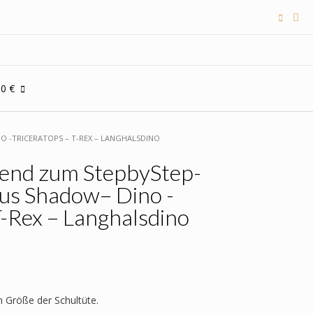
00 €
 -TRICERATOPS – T-REX – LANGHALSDINO
send zum StepbyStep-
us Shadow– Dino -
T-Rex – Langhalsdino
h Größe der Schultüte.