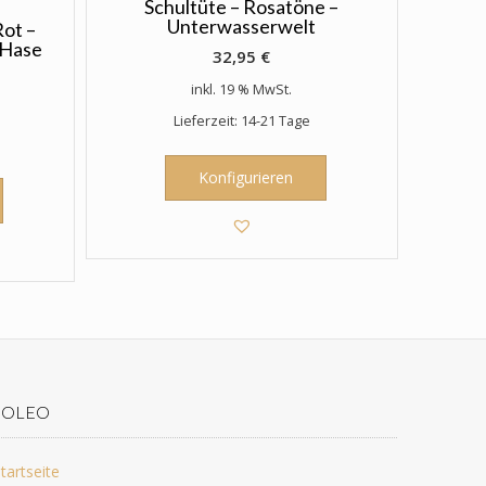
Schultüte – Rosatöne –
Unterwasserwelt
ot –
-Hase
32,95
€
inkl. 19 % MwSt.
Lieferzeit: 14-21 Tage
Konfigurieren
JOLEO
tartseite