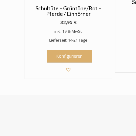
der
S
Produktseite
Schultüte – Grüntöne/Rot –
Pferde / Einhörner
gewählt
werden
32,95
€
inkl. 19 % MwSt.
Lieferzeit: 14-21 Tage
Konfigurieren