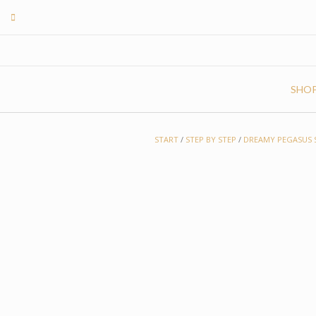
Skip
to
content
SHO
START
/
STEP BY STEP
/
DREAMY PEGASUS