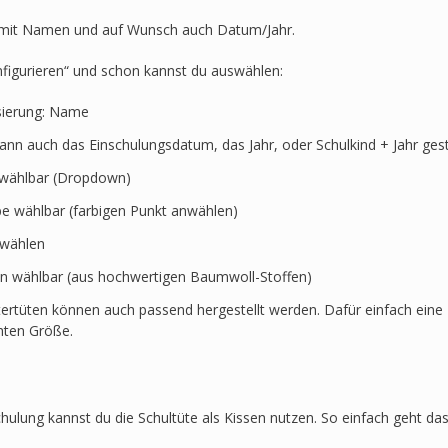
-
Langhalsdino
t mit Namen und auf Wunsch auch Datum/Jahr.
Menge
nfigurieren“ und schon kannst du auswählen:
sierung: Name
kann auch das Einschulungsdatum, das Jahr, oder Schulkind + Jahr ges
t wählbar (Dropdown)
rbe wählbar (farbigen Punkt anwählen)
swählen
en wählbar (aus hochwertigen Baumwoll-Stoffen)
ertüten können auch passend hergestellt werden. Dafür einfach eine 
hten Größe.
hulung kannst du die Schultüte als Kissen nutzen. So einfach geht das