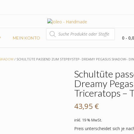
PRODUCTS
SEARCH
0
- 0,
P
MEIN KONTO
 SHADOW
/ SCHULTÜTE PASSEND ZUM STEPBYSTEP- DREAMY PEGASUS SHADOW– DINO
Schultüte pas
Dreamy Pegas
Triceratops – 
43,95
€
inkl. 19 % MwSt.
Preis unterscheidet sich je nac