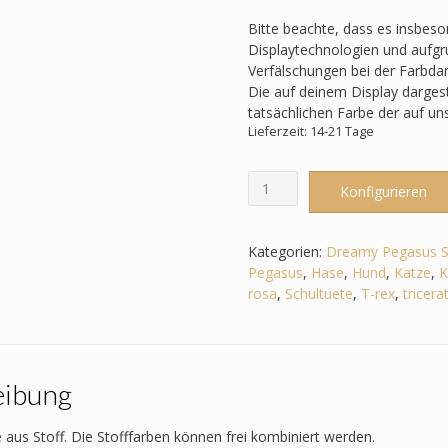
Bitte beachte, dass es insbes
Displaytechnologien und aufgru
Verfälschungen bei der Farbda
Die auf deinem Display darges
tatsächlichen Farbe der auf u
Lieferzeit: 14-21 Tage
Schultüte
Konfigurieren
passend
zum
StepbyStep-
Kategorien:
Dreamy Pegasus 
Dreamy
Pegasus
,
Hase
,
Hund
,
Katze
,
K
Pegasus
rosa
,
Schultuete
,
T-rex
,
tricera
Shadow–
Dino
-
Triceratops
eibung
-
T-
Rex
 aus Stoff. Die Stofffarben können frei kombiniert werden.