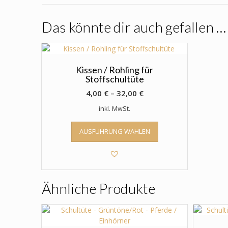
Das könnte dir auch gefallen …
Kissen / Rohling für
Stoffschultüte
4,00
€
–
32,00
€
inkl. MwSt.
Dieses
AUSFÜHRUNG WÄHLEN
Produkt
weist
mehrere
Varianten
auf.
Ähnliche Produkte
Die
Optionen
können
auf