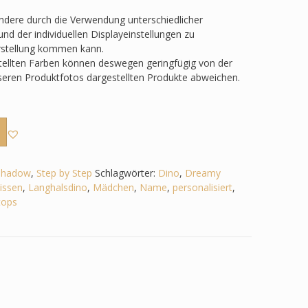
ondere durch die Verwendung unterschiedlicher
nd der individuellen Displayeinstellungen zu
rstellung kommen kann.
tellten Farben können deswegen geringfügig von der
nseren Produktfotos dargestellten Produkte abweichen.
Shadow
,
Step by Step
Schlagwörter:
Dino
,
Dreamy
issen
,
Langhalsdino
,
Mädchen
,
Name
,
personalisiert
,
tops