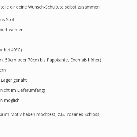
 stelle dir deine Wunsch-Schultüte selbst zusammen.
aus Stoff
niert werden
 bei 40°C)
5cm, 50cm oder 70cm bis Pappkante, Endmaß höher)
ern
r Lager genäht
 nicht im Lieferumfang)
n möglich
i im Motiv haben möchtest, z.B. rosanes Schloss,