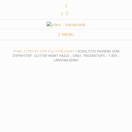
Skip
to
content
MENU
START
/
STEP BY STEP
/
GLITTER HEART
/ SCHULTÜTE PASSEND ZUM
STEPBYSTEP- GLITTER HEART HAZLE – DINO -TRICERATOPS – T-REX –
LANGHALSDINO