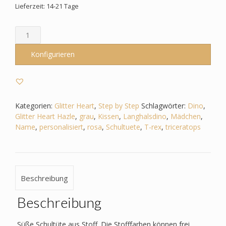
Lieferzeit: 14-21 Tage
Schultüte
passend
zum
Konfigurieren
StepbyStep-
Glitter
Heart
Hazle
–
Kategorien:
Glitter Heart
,
Step by Step
Schlagwörter:
Dino
,
Dino
Glitter Heart Hazle
,
grau
,
Kissen
,
Langhalsdino
,
Mädchen
,
-
Name
,
personalisiert
,
rosa
,
Schultuete
,
T-rex
,
triceratops
Triceratops
-
T-
Rex
Beschreibung
-
Langhalsdino
Beschreibung
Menge
Süße Schultüte aus Stoff. Die Stofffarben können frei