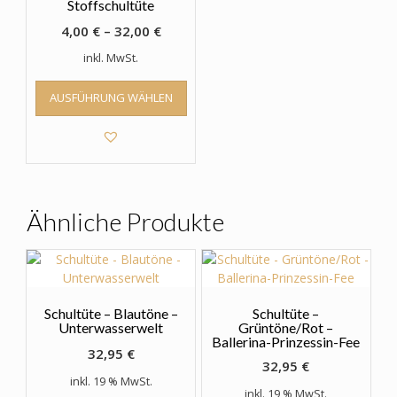
Stoffschultüte
4,00
€
–
32,00
€
inkl. MwSt.
Dieses
AUSFÜHRUNG WÄHLEN
Produkt
weist
mehrere
Varianten
auf.
Die
Optionen
Ähnliche Produkte
können
auf
der
Produktseite
gewählt
Schultüte – Blautöne –
Schultüte –
werden
Unterwasserwelt
Grüntöne/Rot –
Ballerina-Prinzessin-Fee
32,95
€
32,95
€
inkl. 19 % MwSt.
inkl. 19 % MwSt.