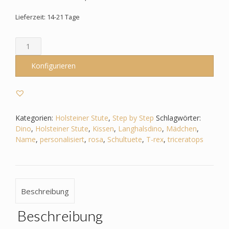
Lieferzeit: 14-21 Tage
Schultüte
passend
zum
Konfigurieren
StepbyStep-
Holsteiner
Stute
–
Dino
Kategorien:
Holsteiner Stute
,
Step by Step
Schlagwörter:
-
Dino
,
Holsteiner Stute
,
Kissen
,
Langhalsdino
,
Mädchen
,
Triceratops
Name
,
personalisiert
,
rosa
,
Schultuete
,
T-rex
,
triceratops
-
T-
Rex
-
Beschreibung
Langhalsdino
Menge
Beschreibung