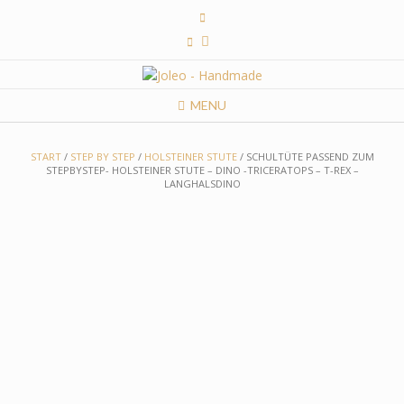
Skip
to
content
MENU
START
/
STEP BY STEP
/
HOLSTEINER STUTE
/ SCHULTÜTE PASSEND ZUM
STEPBYSTEP- HOLSTEINER STUTE – DINO -TRICERATOPS – T-REX –
LANGHALSDINO