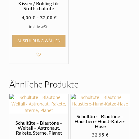
Kissen / Rohling für
Stoffschultüte
4,00
€
–
32,00
€
inkl. MwSt.
Dieses
AUSFÜHRUNG WÄHLEN
Produkt
weist
mehrere
Varianten
auf.
Die
Optionen
Ähnliche Produkte
können
auf
der
Produktseite
gewählt
Schultüte – Blautöne –
werden
Haustiere-Hund-Katze-
Schultüte – Blautöne –
Hase
Weltall – Astronaut,
Rakete, Sterne, Planet
32,95
€