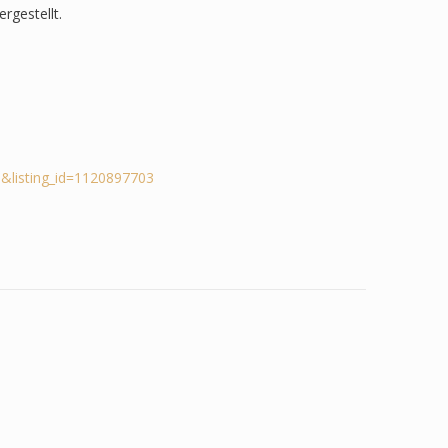
rgestellt.
&listing_id=1120897703