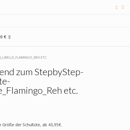
00 €
_LIBELLE_FLAMINGO_REH ETC.
send zum StepbyStep-
te-
e_Flamingo_Reh etc.
h Größe der Schultüte, ab 43,95€.