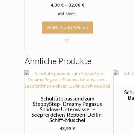
4,00
€
–
32,00
€
inkl. MwSt.
Dieses
AUSFÜHRUNG WÄHLEN
Produkt
weist
mehrere
Varianten
auf.
Ähnliche Produkte
Die
Optionen
können
auf
der
Produktseite
Sch
Ba
gewählt
Schultüte passend zum
StepbyStep- Dreamy Pegasus
werden
Shadow- Unterwasser –
Seepferdchen-Robben-Delfin-
Schiff-Muschel
43,95
€