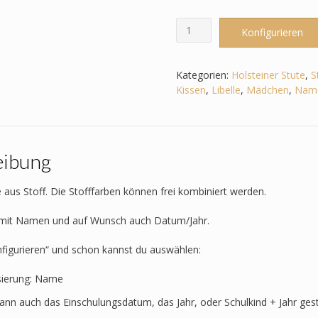
Schultüte
Konfigurieren
passend
zum
StepbyStep-
Kategorien:
Holsteiner Stute
,
S
Holsteiner
Kissen
,
Libelle
,
Mädchen
,
Nam
Stute-
Schwan_Libelle_Flamingo_Reh
etc.
Menge
eibung
 aus Stoff. Die Stofffarben können frei kombiniert werden.
t mit Namen und auf Wunsch auch Datum/Jahr.
nfigurieren“ und schon kannst du auswählen:
sierung: Name
kann auch das Einschulungsdatum, das Jahr, oder Schulkind + Jahr ges