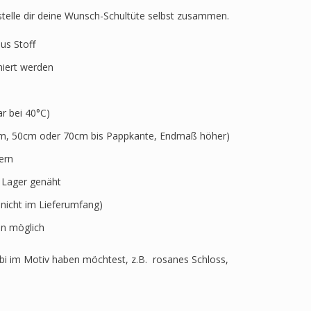
 stelle dir deine Wunsch-Schultüte selbst zusammen.
aus Stoff
niert werden
 bei 40°C)
5cm, 50cm oder 70cm bis Pappkante, Endmaß höher)
ern
r Lager genäht
 nicht im Lieferumfang)
n möglich
i im Motiv haben möchtest, z.B. rosanes Schloss,