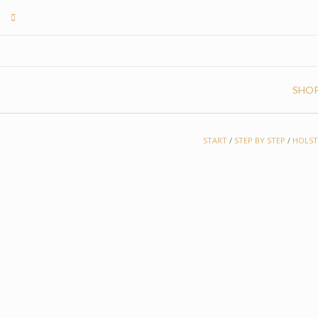
Skip
to
content
SHO
START
/
STEP BY STEP
/
HOLST