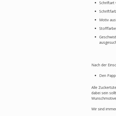
Schriftar
Schriftfa
Motiv au
Stofffarb
Geschwist
ausgesuc
Nach der Einsc
Den Pappr
Alle Zuckertüt
dabei sein sol
Wunschmotive
Wir sind imme