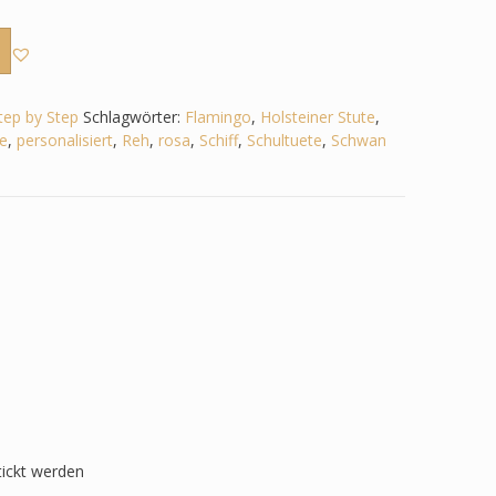
tep by Step
Schlagwörter:
Flamingo
,
Holsteiner Stute
,
e
,
personalisiert
,
Reh
,
rosa
,
Schiff
,
Schultuete
,
Schwan
tickt werden