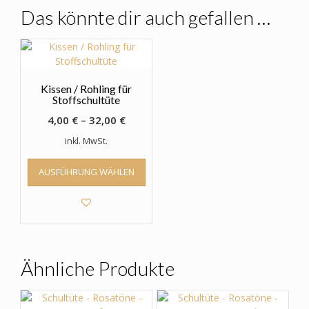
Das könnte dir auch gefallen …
Kissen / Rohling für
Stoffschultüte
4,00
€
–
32,00
€
inkl. MwSt.
Dieses
AUSFÜHRUNG WÄHLEN
Produkt
weist
mehrere
Varianten
auf.
Die
Optionen
Ähnliche Produkte
können
auf
der