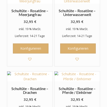
Produktseite
gewählt
Schultüte – Rosatöne –
Schultüte – Rosatöne –
werden
Meerjungfrau
Unterwasserwelt
32,95
€
32,95
€
inkl. 19 % MwSt.
inkl. 19 % MwSt.
Lieferzeit: 14-21 Tage
Lieferzeit: 14-21 Tage
Konfigurieren
Konfigurieren
Schultüte – Rosatöne –
Schultüte – Rosatöne –
Drachen
Pferde / Einhörner
32,95
€
32,95
€
inkl. 19 % MwSt.
inkl. 19 % MwSt.