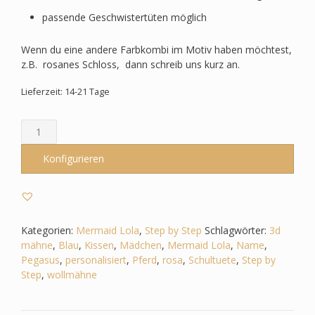
passende Geschwistertüten möglich
Wenn du eine andere Farbkombi im Motiv haben möchtest,
z.B. rosanes Schloss, dann schreib uns kurz an.
Lieferzeit: 14-21 Tage
Schultüte
passend
zum
Konfigurieren
StepbyStep-
Mermaid
Lola
–
Pferd
Kategorien:
Mermaid Lola
,
Step by Step
Schlagwörter:
3d
3D
mähne
,
Blau
,
Kissen
,
Mädchen
,
Mermaid Lola
,
Name
,
Mähne,Wollmähne_Pegasus
Pegasus
,
personalisiert
,
Pferd
,
rosa
,
Schultuete
,
Step by
Menge
Step
,
wollmähne