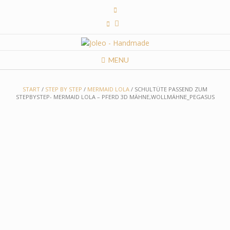
Skip
to
content
MENU
START
/
STEP BY STEP
/
MERMAID LOLA
/ SCHULTÜTE PASSEND ZUM
STEPBYSTEP- MERMAID LOLA – PFERD 3D MÄHNE,WOLLMÄHNE_PEGASUS