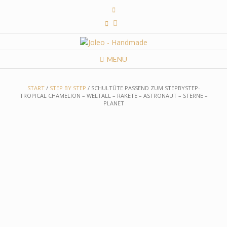
Skip
to
content
MENU
START
/
STEP BY STEP
/ SCHULTÜTE PASSEND ZUM STEPBYSTEP-
TROPICAL CHAMELION – WELTALL – RAKETE – ASTRONAUT – STERNE –
PLANET