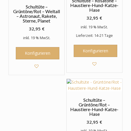
Schultüte – Rosatöne –
werden
Haustiere-Hund-Katze-
Schultüte –
Hase
Grüntöne/Rot – Weltall
– Astronaut, Rakete,
32,95
€
Sterne, Planet
inkl. 19 % MwSt.
32,95
€
Lieferzeit: 14-21 Tage
inkl. 19 % MwSt.
Konfigurieren
Konfigurieren
Schultüte –
Grüntöne/Rot –
Haustiere-Hund-Katze-
Hase
32,95
€
inkl. 19 % MwSt.