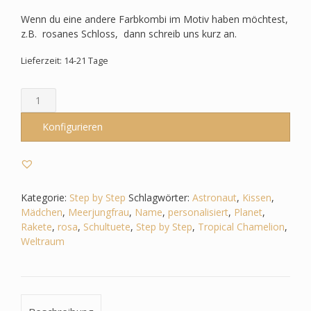
Wenn du eine andere Farbkombi im Motiv haben möchtest,
z.B. rosanes Schloss, dann schreib uns kurz an.
Lieferzeit: 14-21 Tage
Schultüte
passend
zum
Konfigurieren
StepbyStep-
Tropical
Chamelion
–
Weltall
Kategorie:
Step by Step
Schlagwörter:
Astronaut
,
Kissen
,
-
Mädchen
,
Meerjungfrau
,
Name
,
personalisiert
,
Planet
,
Rakete
Rakete
,
rosa
,
Schultuete
,
Step by Step
,
Tropical Chamelion
,
-
Weltraum
Astronaut
-
Sterne
-