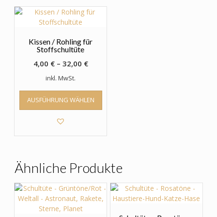
Kissen / Rohling für
Stoffschultüte
4,00
€
–
32,00
€
inkl. MwSt.
Dieses
AUSFÜHRUNG WÄHLEN
Produkt
weist
mehrere
Varianten
auf.
Die
Optionen
Ähnliche Produkte
können
auf
der
Produktseite
gewählt