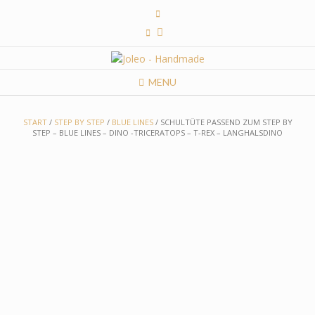
Skip
to
content
MENU
START
/
STEP BY STEP
/
BLUE LINES
/ SCHULTÜTE PASSEND ZUM STEP BY
STEP – BLUE LINES – DINO -TRICERATOPS – T-REX – LANGHALSDINO