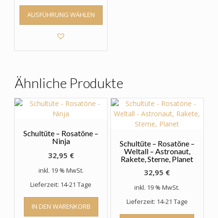
Dieses
AUSFÜHRUNG WÄHLEN
Produkt
weist
mehrere
Varianten
auf.
Die
Optionen
Ähnliche Produkte
können
auf
der
Produktseite
gewählt
Schultüte – Rosatöne –
werden
Ninja
Schultüte – Rosatöne –
Weltall – Astronaut,
32,95
€
Rakete, Sterne, Planet
inkl. 19 % MwSt.
32,95
€
Lieferzeit: 14-21 Tage
inkl. 19 % MwSt.
Lieferzeit: 14-21 Tage
IN DEN WARENKORB