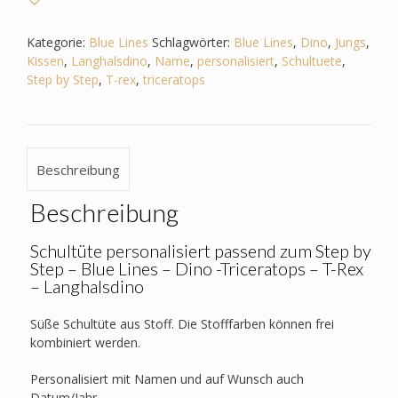
Blue
Lines
-
Kategorie:
Blue Lines
Schlagwörter:
Blue Lines
,
Dino
,
Jungs
,
Dino
Kissen
,
Langhalsdino
,
Name
,
personalisiert
,
Schultuete
,
-
Step by Step
,
T-rex
,
triceratops
Triceratops
-
T-
Rex
Beschreibung
-
Langhalsdino
Beschreibung
Menge
Schultüte personalisiert passend zum Step by
Step – Blue Lines – Dino -Triceratops – T-Rex
– Langhalsdino
Süße Schultüte aus Stoff. Die Stofffarben können frei
kombiniert werden.
Personalisiert mit Namen und auf Wunsch auch
Datum/Jahr.