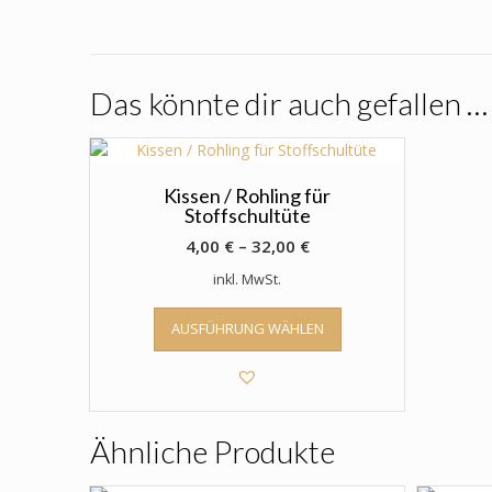
Das könnte dir auch gefallen …
Kissen / Rohling für
Stoffschultüte
4,00
€
–
32,00
€
inkl. MwSt.
Dieses
AUSFÜHRUNG WÄHLEN
Produkt
weist
mehrere
Varianten
auf.
Ähnliche Produkte
Die
Optionen