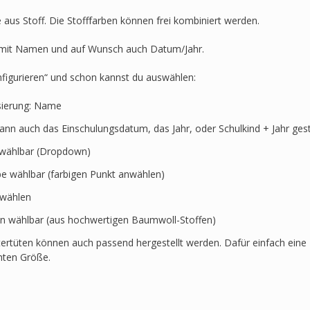
Löwe,
Schlange,
 aus Stoff. Die Stofffarben können frei kombiniert werden.
Bär
Menge
t mit Namen und auf Wunsch auch Datum/Jahr.
nfigurieren“ und schon kannst du auswählen:
sierung: Name
kann auch das Einschulungsdatum, das Jahr, oder Schulkind + Jahr ges
t wählbar (Dropdown)
rbe wählbar (farbigen Punkt anwählen)
swählen
en wählbar (aus hochwertigen Baumwoll-Stoffen)
ertüten können auch passend hergestellt werden. Dafür einfach eine 
hten Größe.