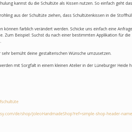
hulung kannst du die Schultüte als Kissen nutzen. So einfach geht das
ohling aus der Schultüte ziehen, dass Schultütenkissen in die Stoffh
en können farblich verändert werden. Schicke uns einfach eine Anfra
lte. Zum Beispiel: Suchst du nach einer bestimmten Applikation für die 
.
r sehr bemüht deine gestalterischen Wünsche umzusetzen.
werden mit Sorgfalt in einem kleinen Atelier in der Lüneburger Heide he
ffschultüte
tsy.com/de/shop/JoleoHandmadeShop?ref=simple-shop-header-name