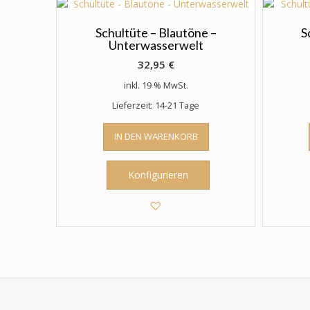
können
auf
der
Schultüte – Blautöne –
S
Unterwasserwelt
Produktseite
gewählt
32,95
€
werden
inkl. 19 % MwSt.
Lieferzeit: 14-21 Tage
IN DEN WARENKORB
Konfigurieren