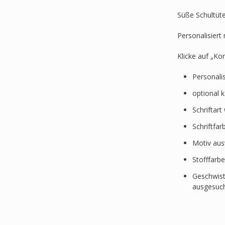
Süße Schultüte
Personalisier
Klicke auf „Ko
Personali
optional 
Schriftar
Schriftfa
Motiv au
Stofffarb
Geschwist
ausgesuc