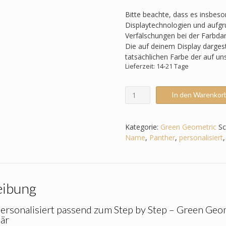
Bitte beachte, dass es insbes
Displaytechnologien und aufgru
Verfälschungen bei der Farbda
Die auf deinem Display darges
tatsächlichen Farbe der auf u
Lieferzeit: 14-21 Tage
Schultüte
In den Warenkor
passend
zum
Step
Kategorie:
Green Geometric
Sc
by
Name
,
Panther
,
personalisiert
Step
-
Green
Geometric
eibung
-
Wildtiere,
Panther,
ersonalisiert passend zum Step by Step – Green Geome
Tiger,
Bär