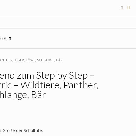
00 €
ANTHER, TIGER, LÖWE, SCHLANGE, BÄR
end zum Step by Step –
c – Wildtiere, Panther,
chlange, Bär
h Größe der Schultüte.