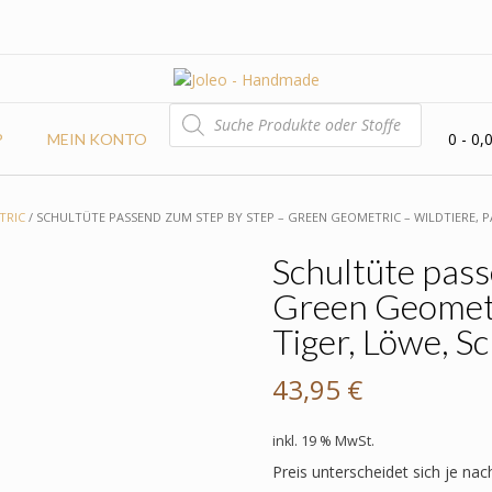
PRODUCTS
SEARCH
0
- 0,
P
MEIN KONTO
TRIC
/ SCHULTÜTE PASSEND ZUM STEP BY STEP – GREEN GEOMETRIC – WILDTIERE, P
Schultüte pass
Green Geometri
Tiger, Löwe, S
43,95
€
inkl. 19 % MwSt.
Preis unterscheidet sich je nac