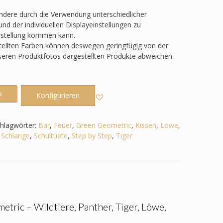
ondere durch die Verwendung unterschiedlicher
nd der individuellen Displayeinstellungen zu
rstellung kommen kann.
tellten Farben können deswegen geringfügig von der
nseren Produktfotos dargestellten Produkte abweichen.
b
Konfigurieren
hlagwörter:
Bär
,
Feuer
,
Green Geometric
,
Kissen
,
Löwe
,
,
Schlange
,
Schultuete
,
Step by Step
,
Tiger
tric – Wildtiere, Panther, Tiger, Löwe,