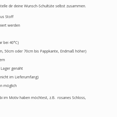
 stelle dir deine Wunsch-Schultüte selbst zusammen.
aus Stoff
niert werden
 bei 40°C)
5cm, 50cm oder 70cm bis Pappkante, Endmaß höher)
ern
r Lager genäht
 nicht im Lieferumfang)
n möglich
i im Motiv haben möchtest, z.B. rosanes Schloss,