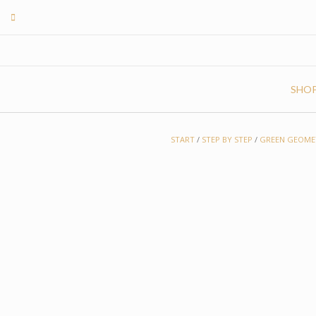
Skip
to
content
SHO
START
/
STEP BY STEP
/
GREEN GEOME