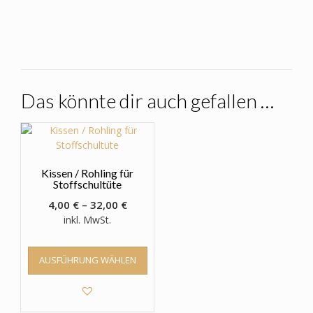
Das könnte dir auch gefallen …
Kissen / Rohling für
Stoffschultüte
4,00
€
–
32,00
€
inkl. MwSt.
Dieses
AUSFÜHRUNG WÄHLEN
Produkt
weist
mehrere
Varianten