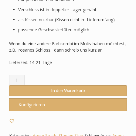
Verschluss ist in doppelter Lager genäht
als Kissen nutzbar (Kissen nicht im Lieferumfang)
passende Geschwistertüten möglich
Wenn du eine andere Farbkombi im Motiv haben möchtest,
z.B. rosanes Schloss, dann schreib uns kurz an.
Lieferzeit: 14-21 Tage
Schultüte
passend
zum
In den Warenkorb
Step
by
Konfigurieren
Step
-
Angry
Shark
-
Kategorien:
Angry Shark
,
Step by Step
Schlagwörter:
Angry