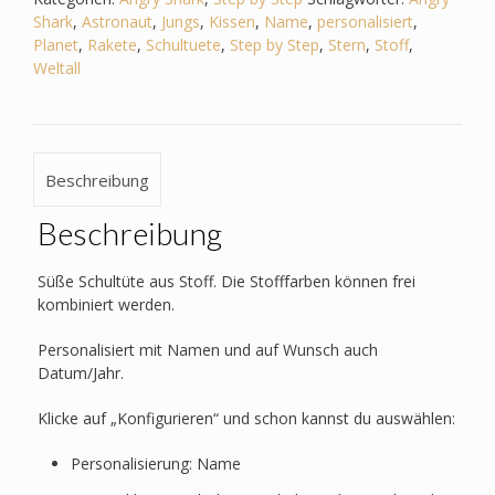
Weltall,
Shark
,
Astronaut
,
Jungs
,
Kissen
,
Name
,
personalisiert
,
Astronaut,
Planet
,
Rakete
,
Schultuete
,
Step by Step
,
Stern
,
Stoff
,
Rakete,
Weltall
Stern,
Planet
Menge
Beschreibung
Beschreibung
Süße Schultüte aus Stoff. Die Stofffarben können frei
kombiniert werden.
Personalisiert mit Namen und auf Wunsch auch
Datum/Jahr.
Klicke auf „Konfigurieren“ und schon kannst du auswählen:
Personalisierung: Name