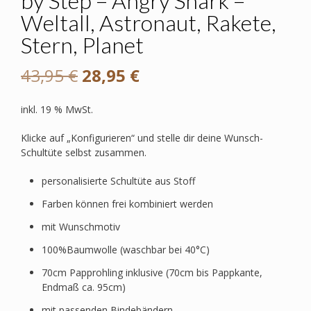
by Step – Angry Shark –
Weltall, Astronaut, Rakete,
Stern, Planet
Ursprünglicher
Aktueller
43,95
€
28,95
€
Preis
Preis
inkl. 19 % MwSt.
war:
ist:
Klicke auf „Konfigurieren“ und stelle dir deine Wunsch-
43,95 €
28,95 €.
Schultüte selbst zusammen.
personalisierte Schultüte aus Stoff
Farben können frei kombiniert werden
mit Wunschmotiv
100%Baumwolle (waschbar bei 40°C)
70cm Papprohling inklusive (70cm bis Pappkante,
Endmaß ca. 95cm)
mit passenden Bindebändern