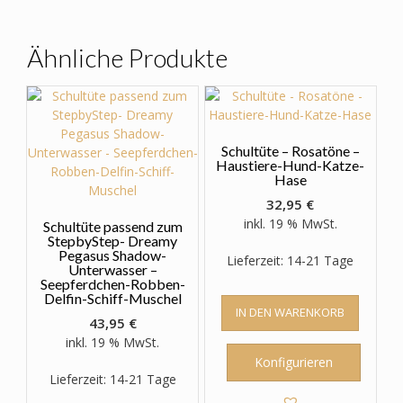
auf.
Die
Optionen
Ähnliche Produkte
können
auf
der
Produktseite
gewählt
Schultüte – Rosatöne –
werden
Haustiere-Hund-Katze-
Hase
32,95
€
inkl. 19 % MwSt.
Schultüte passend zum
StepbyStep- Dreamy
Pegasus Shadow-
Lieferzeit: 14-21 Tage
Unterwasser –
Seepferdchen-Robben-
Delfin-Schiff-Muschel
IN DEN WARENKORB
43,95
€
inkl. 19 % MwSt.
Konfigurieren
Lieferzeit: 14-21 Tage