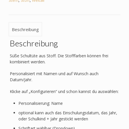
Stern
,
Stoff
,
Weltall
Astronaut,
Rakete,
Stern,
Planet
Beschreibung
Menge
Beschreibung
Süße Schultüte aus Stoff. Die Stofffarben können frei
kombiniert werden.
Personalisiert mit Namen und auf Wunsch auch
Datum/Jahr.
Klicke auf „Konfigurieren“ und schon kannst du auswählen:
Personalisierung: Name
optional kann auch das Einschulungsdatum, das Jahr,
oder Schulkind + Jahr gestickt werden
Schriftart wählbar (Dropdown)