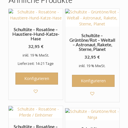
können
auf
der
Produktseite
gewählt
Schultüte – Rosatöne –
werden
Haustiere-Hund-Katze-
Schultüte –
Hase
Grüntöne/Rot – Weltall
– Astronaut, Rakete,
32,95
€
Sterne, Planet
inkl. 19 % MwSt.
32,95
€
Lieferzeit: 14-21 Tage
inkl. 19 % MwSt.
Konfigurieren
Konfigurieren
Schultüte – Rosatöne –