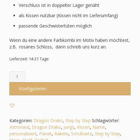
Verschluss ist in doppelter Lager genäht
als Kissen nutzbar (Kissen nicht im Lieferumfang)
passende Geschwistertüten möglich
Wenn du eine andere Farbkombi im Motiv haben möchtest,
z.B. rosanes Schloss, dann schreib uns kurz an.
Lieferzeit: 14-21 Tage
Schultüte
passend
zum
Konfigurieren
Step
by
Step
-
Dragon
Kategorien:
Dragon Drako
,
Step by Step
Schlagwörter:
Drako
Astronaut
,
Dragon Drako
,
Jungs
,
Kissen
,
Name
,
-
personalisiert
,
Planet
,
Rakete
,
Schultuete
,
Step by Step
,
Weltall,