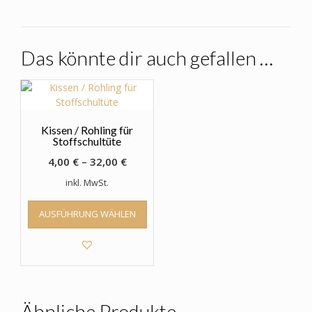
Das könnte dir auch gefallen …
Kissen / Rohling für
Stoffschultüte
4,00
€
–
32,00
€
inkl. MwSt.
Dieses
AUSFÜHRUNG WÄHLEN
Produkt
weist
mehrere
Varianten
auf.
Die
Optionen
Ähnliche Produkte