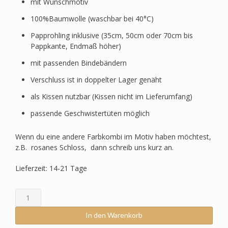
mit Wunschmotiv
100%Baumwolle (waschbar bei 40°C)
Papprohling inklusive (35cm, 50cm oder 70cm bis
Pappkante, Endmaß höher)
mit passenden Bindebändern
Verschluss ist in doppelter Lager genäht
als Kissen nutzbar (Kissen nicht im Lieferumfang)
passende Geschwistertüten möglich
Wenn du eine andere Farbkombi im Motiv haben möchtest,
z.B. rosanes Schloss, dann schreib uns kurz an.
Lieferzeit: 14-21 Tage
Schultüte
passend
zum
In den Warenkorb
Step