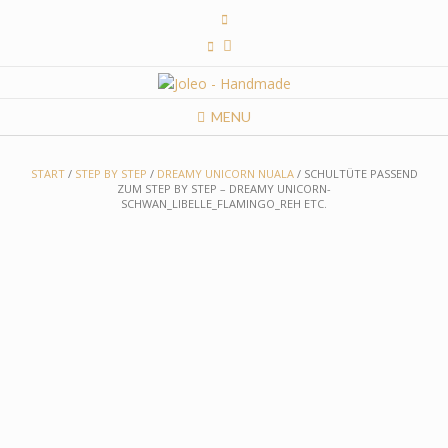
Skip
to
content
MENU
START
/
STEP BY STEP
/
DREAMY UNICORN NUALA
/ SCHULTÜTE PASSEND
ZUM STEP BY STEP – DREAMY UNICORN-
SCHWAN_LIBELLE_FLAMINGO_REH ETC.