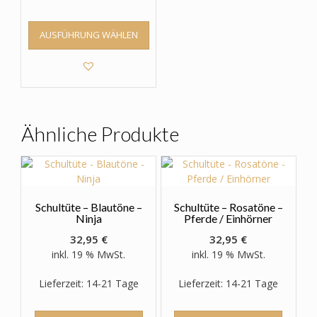
Dieses
AUSFÜHRUNG WÄHLEN
Produkt
weist
mehrere
Varianten
auf.
Die
Optionen
Ähnliche Produkte
können
auf
der
Produktseite
gewählt
Schultüte – Blautöne –
Schultüte – Rosatöne –
werden
Ninja
Pferde / Einhörner
32,95
€
32,95
€
inkl. 19 % MwSt.
inkl. 19 % MwSt.
Lieferzeit: 14-21 Tage
Lieferzeit: 14-21 Tage