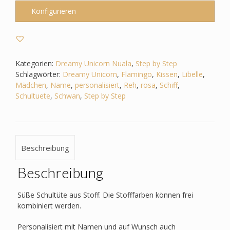
by
Konfigurieren
Step
-
Dreamy
Unicorn-
Schwan_Libelle_Flamingo_Reh
Kategorien:
Dreamy Unicorn Nuala
,
Step by Step
etc.
Schlagwörter:
Dreamy Unicorn
,
Flamingo
,
Kissen
,
Libelle
,
Menge
Mädchen
,
Name
,
personalisiert
,
Reh
,
rosa
,
Schiff
,
Schultuete
,
Schwan
,
Step by Step
Beschreibung
Beschreibung
Süße Schultüte aus Stoff. Die Stofffarben können frei
kombiniert werden.
Personalisiert mit Namen und auf Wunsch auch