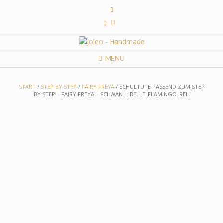
Skip
to
content
MENU
START
/
STEP BY STEP
/
FAIRY FREYA
/ SCHULTÜTE PASSEND ZUM STEP
BY STEP – FAIRY FREYA – SCHWAN_LIBELLE_FLAMINGO_REH