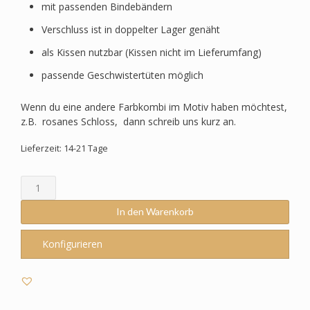
mit passenden Bindebändern
Verschluss ist in doppelter Lager genäht
als Kissen nutzbar (Kissen nicht im Lieferumfang)
passende Geschwistertüten möglich
Wenn du eine andere Farbkombi im Motiv haben möchtest,
z.B. rosanes Schloss, dann schreib uns kurz an.
Lieferzeit: 14-21 Tage
Schultüte
passend
zum
In den Warenkorb
Step
by
Konfigurieren
Step
-
Fairy
Freya