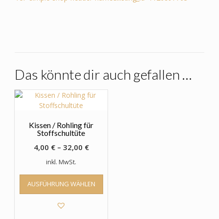
Das könnte dir auch gefallen …
Kissen / Rohling für
Stoffschultüte
4,00
€
–
32,00
€
inkl. MwSt.
Dieses
AUSFÜHRUNG WÄHLEN
Produkt
weist
mehrere
Varianten