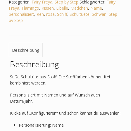
-
Kategorien:
Fairy Freya
,
Step by Step
Schlagwörter:
Fairy
Schwan_Libelle_Flamingo_Reh
Freya
,
Flamingo
,
Kissen
,
Libelle
,
Mädchen
,
Name
,
Menge
personalisiert
,
Reh
,
rosa
,
Schiff
,
Schultuete
,
Schwan
,
Step
by Step
Beschreibung
Beschreibung
Süße Schultüte aus Stoff. Die Stofffarben können frei
kombiniert werden.
Personalisiert mit Namen und auf Wunsch auch
Datum/Jahr.
Klicke auf „Konfigurieren“ und schon kannst du auswählen:
Personalisierung: Name