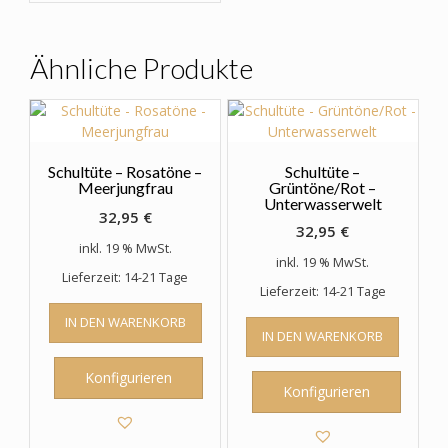
auf.
Die
Optionen
Ähnliche Produkte
können
auf
der
Produktseite
gewählt
Schultüte – Rosatöne –
Schultüte –
werden
Meerjungfrau
Grüntöne/Rot –
Unterwasserwelt
32,95
€
32,95
€
inkl. 19 % MwSt.
inkl. 19 % MwSt.
Lieferzeit: 14-21 Tage
Lieferzeit: 14-21 Tage
IN DEN WARENKORB
IN DEN WARENKORB
Konfigurieren
Konfigurieren