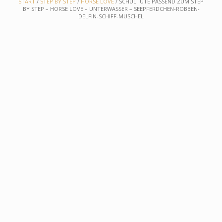
START
/
STEP BY STEP
/
HORSE LOVE
/ SCHULTÜTE PASSEND ZUM STEP
BY STEP – HORSE LOVE – UNTERWASSER – SEEPFERDCHEN-ROBBEN-
DELFIN-SCHIFF-MUSCHEL