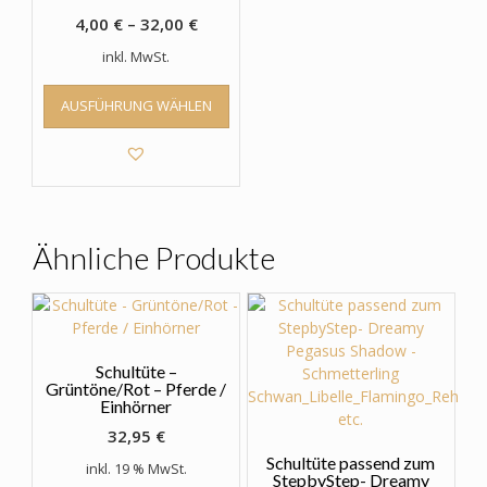
4,00
€
–
32,00
€
inkl. MwSt.
Dieses
AUSFÜHRUNG WÄHLEN
Produkt
weist
mehrere
Varianten
auf.
Die
Optionen
Ähnliche Produkte
können
auf
der
Produktseite
gewählt
Schultüte –
werden
Grüntöne/Rot – Pferde /
Einhörner
32,95
€
Schultüte passend zum
inkl. 19 % MwSt.
StepbyStep- Dreamy