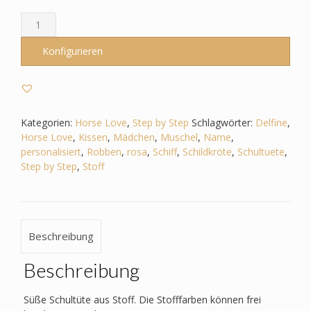
Schultüte
passend
zum
Konfigurieren
Step
by
Step
-
Horse
Kategorien:
Horse Love
,
Step by Step
Schlagwörter:
Delfine
,
Love
Horse Love
,
Kissen
,
Mädchen
,
Muschel
,
Name
,
-
personalisiert
,
Robben
,
rosa
,
Schiff
,
Schildkröte
,
Schultuete
,
Unterwasser
Step by Step
,
Stoff
-
Seepferdchen-
Robben-
Delfin-
Beschreibung
Schiff-
Muschel
Beschreibung
Menge
Süße Schultüte aus Stoff. Die Stofffarben können frei