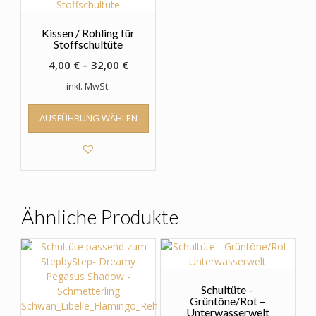
Kissen / Rohling für
Stoffschultüte
4,00
€
–
32,00
€
inkl. MwSt.
Dieses
AUSFÜHRUNG WÄHLEN
Produkt
weist
mehrere
Varianten
auf.
Die
Optionen
Ähnliche Produkte
können
auf
der
Produktseite
gewählt
Schultüte –
werden
Grüntöne/Rot –
Unterwasserwelt