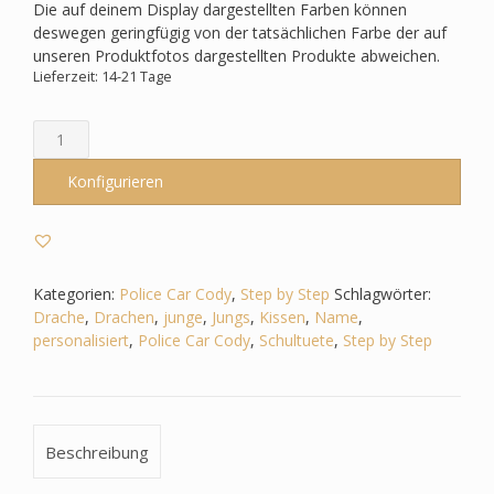
Die auf deinem Display dargestellten Farben können
deswegen geringfügig von der tatsächlichen Farbe der auf
unseren Produktfotos dargestellten Produkte abweichen.
Lieferzeit: 14-21 Tage
Schultüte
passend
zum
Konfigurieren
Step
by
Step
-
Police
Kategorien:
Police Car Cody
,
Step by Step
Schlagwörter:
Car
Drache
,
Drachen
,
junge
,
Jungs
,
Kissen
,
Name
,
Cody
personalisiert
,
Police Car Cody
,
Schultuete
,
Step by Step
-
Drache
-
Feuerspuckend
Beschreibung
Menge