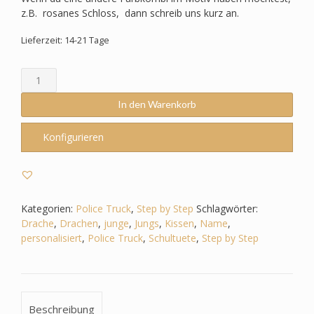
z.B. rosanes Schloss, dann schreib uns kurz an.
Lieferzeit: 14-21 Tage
Schultüte
passend
zum
In den Warenkorb
Step
by
Konfigurieren
Step
-
Police
Truck
-
Kategorien:
Police Truck
,
Step by Step
Schlagwörter:
Drache
Drache
,
Drachen
,
junge
,
Jungs
,
Kissen
,
Name
,
-
personalisiert
,
Police Truck
,
Schultuete
,
Step by Step
Feuerspuckend
Menge
Beschreibung