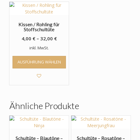
Kissen / Rohling für
Stoffschultüte
4,00
€
–
32,00
€
inkl. MwSt.
Dieses
AUSFÜHRUNG WÄHLEN
Produkt
weist
mehrere
Varianten
auf.
Die
Optionen
Ähnliche Produkte
können
auf
der
Produktseite
gewählt
Schultüte – Blautöne –
Schultüte – Rosatöne –