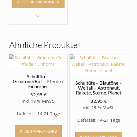
AUSFÜHRUNG WÄHLEN
Produkt
weist
mehrere
Varianten
auf.
Die
Optionen
Ähnliche Produkte
können
auf
der
Produktseite
gewählt
Schultüte –
werden
Grüntöne/Rot – Pferde /
Schultüte – Blautöne –
Einhörner
Weltall – Astronaut,
Rakete, Sterne, Planet
32,95
€
32,95
€
inkl. 19 % MwSt.
inkl. 19 % MwSt.
Lieferzeit: 14-21 Tage
Lieferzeit: 14-21 Tage
IN DEN WARENKORB