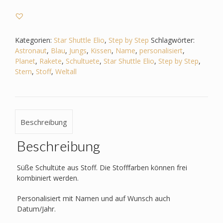
-
Star
Shuttle
Elio
Kategorien:
Star Shuttle Elio
,
Step by Step
Schlagwörter:
-
Astronaut
,
Blau
,
Jungs
,
Kissen
,
Name
,
personalisiert
,
Jungs
Planet
,
Rakete
,
Schultuete
,
Star Shuttle Elio
,
Step by Step
,
-
Stern
,
Stoff
,
Weltall
Weltall,
Astronaut,
Rakete,
Stern,
Beschreibung
Planet
Menge
Beschreibung
Süße Schultüte aus Stoff. Die Stofffarben können frei
kombiniert werden.
Personalisiert mit Namen und auf Wunsch auch
Datum/Jahr.