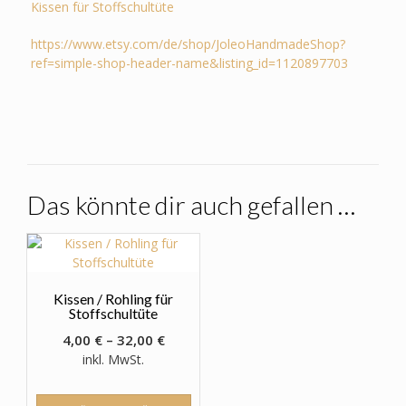
Kissen für Stoffschultüte
https://www.etsy.com/de/shop/JoleoHandmadeShop?
ref=simple-shop-header-name&listing_id=1120897703
Das könnte dir auch gefallen …
Kissen / Rohling für
Stoffschultüte
4,00
€
–
32,00
€
inkl. MwSt.
Dieses