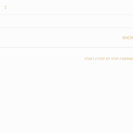
Skip
to
content
SHO
START
/
STEP BY STEP
/
MERMA