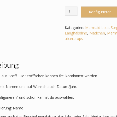
Schultüte
Konfigurieren
passend
zum
StepbyStep-
Kategorien:
Mermaid Lola
,
Ste
Mermaid
Langhalsdino
,
Mädchen
,
Merma
Lola
triceratops
–
Dino
-
Triceratops
eibung
-
T-
Rex
 aus Stoff. Die Stofffarben können frei kombiniert werden.
-
Langhalsdino
t mit Namen und auf Wunsch auch Datum/Jahr.
Menge
nfigurieren“ und schon kannst du auswählen:
sierung: Name
kann auch das Einschulungsdatum, das Jahr, oder Schulkind + Jahr ges