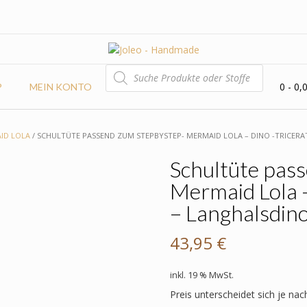
PRODUCTS
SEARCH
0
- 0,
P
MEIN KONTO
ID LOLA
/ SCHULTÜTE PASSEND ZUM STEPBYSTEP- MERMAID LOLA – DINO -TRICERA
Schultüte pas
Mermaid Lola –
– Langhalsdin
43,95
€
inkl. 19 % MwSt.
Preis unterscheidet sich je nac