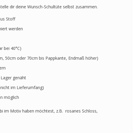
 stelle dir deine Wunsch-Schultüte selbst zusammen.
aus Stoff
niert werden
 bei 40°C)
5cm, 50cm oder 70cm bis Pappkante, Endmaß höher)
ern
r Lager genäht
 nicht im Lieferumfang)
n möglich
i im Motiv haben möchtest, z.B. rosanes Schloss,