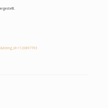
rgestellt.
&listing_id=1120897703