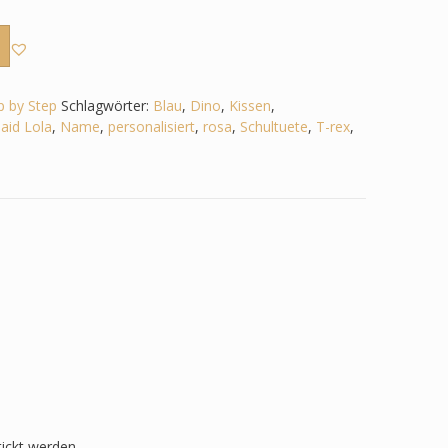
p by Step
Schlagwörter:
Blau
,
Dino
,
Kissen
,
id Lola
,
Name
,
personalisiert
,
rosa
,
Schultuete
,
T-rex
,
tickt werden