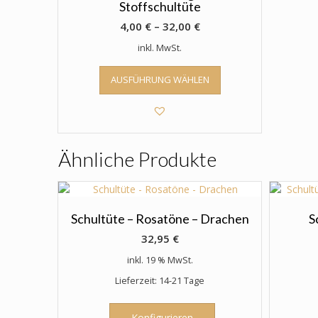
Stoffschultüte
4,00
€
–
32,00
€
inkl. MwSt.
Dieses
AUSFÜHRUNG WÄHLEN
Produkt
weist
mehrere
Varianten
auf.
Ähnliche Produkte
Die
Optionen
können
auf
der
Schultüte – Rosatöne – Drachen
S
Produktseite
32,95
€
gewählt
inkl. 19 % MwSt.
werden
Lieferzeit: 14-21 Tage
Konfigurieren