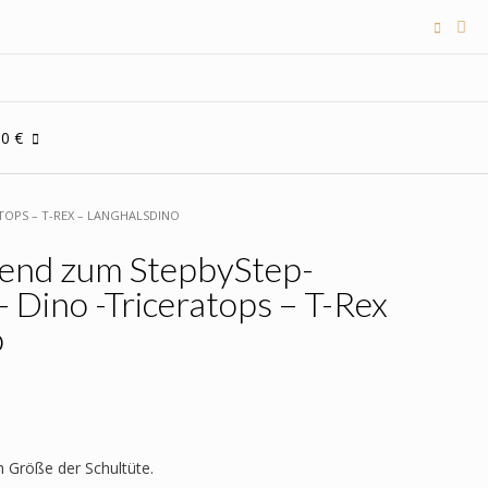
00 €
TOPS – T-REX – LANGHALSDINO
send zum StepbyStep-
 Dino -Triceratops – T-Rex
o
h Größe der Schultüte.