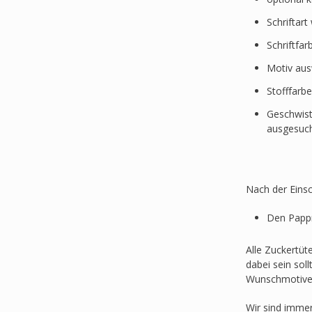
Schriftar
Schriftfa
Motiv au
Stofffarb
Geschwist
ausgesuc
Nach der Einsc
Den Pappr
Alle Zuckertüt
dabei sein sol
Wunschmotive
Wir sind imme