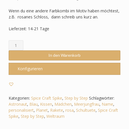
Wenn du eine andere Farbkombi im Motiv haben möchtest,
z.B. rosanes Schloss, dann schreib uns kurz an.
Lieferzeit: 14-21 Tage
Schultüte
passend
zum
In den Warenkorb
StepbyStep-
Spice
Konfigurieren
Craft
Spike
–
Weltall
-
Kategorien:
Spice Craft Spike
,
Step by Step
Schlagwörter:
Rakete
Astronaut
,
Blau
,
Kissen
,
Mädchen
,
Meerjungfrau
,
Name
,
-
personalisiert
,
Planet
,
Rakete
,
rosa
,
Schultuete
,
Spice Craft
Astronaut
Spike
,
Step by Step
,
Weltraum
-
Sterne