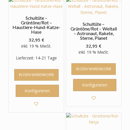
der
Produktseite
gewählt
Schultüte –
werden
Grüntöne/Rot –
Schultüte –
Haustiere-Hund-Katze-
Grüntöne/Rot – Weltall
Hase
– Astronaut, Rakete,
Sterne, Planet
32,95
€
32,95
€
inkl. 19 % MwSt.
inkl. 19 % MwSt.
Lieferzeit: 14-21 Tage
IN DEN WARENKORB
IN DEN WARENKORB
Konfigurieren
Konfigurieren