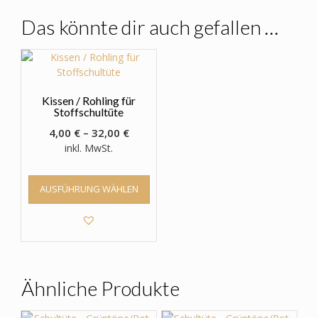
Das könnte dir auch gefallen …
Kissen / Rohling für
Stoffschultüte
4,00
€
–
32,00
€
inkl. MwSt.
Dieses
AUSFÜHRUNG WÄHLEN
Produkt
weist
mehrere
Varianten
auf.
Die
Optionen
Ähnliche Produkte
können
auf