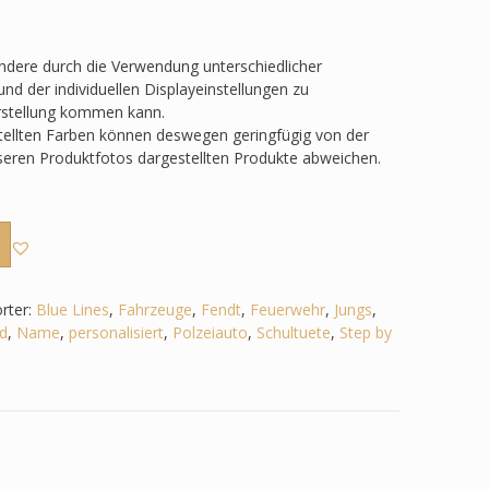
ondere durch die Verwendung unterschiedlicher
nd der individuellen Displayeinstellungen zu
rstellung kommen kann.
tellten Farben können deswegen geringfügig von der
nseren Produktfotos dargestellten Produkte abweichen.
rter:
Blue Lines
,
Fahrzeuge
,
Fendt
,
Feuerwehr
,
Jungs
,
d
,
Name
,
personalisiert
,
Polzeiauto
,
Schultuete
,
Step by