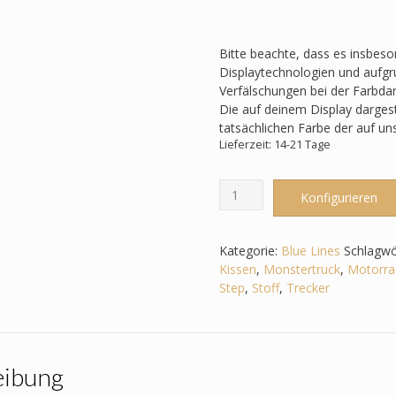
Bitte beachte, dass es insbes
Displaytechnologien und aufgru
Verfälschungen bei der Farbda
Die auf deinem Display darges
tatsächlichen Farbe der auf u
Lieferzeit: 14-21 Tage
Schultüte
Konfigurieren
passend
zum
Step
Kategorie:
Blue Lines
Schlagwö
by
Kissen
,
Monstertruck
,
Motorra
Step
Step
,
Stoff
,
Trecker
-
Blue
Lines
-
eibung
Fahrzeuge,
Polizeiauto,