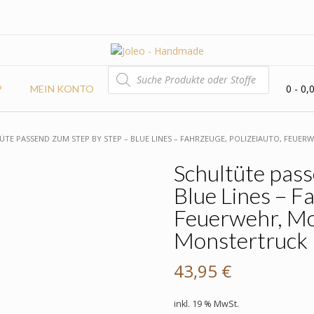
PRODUCTS
SEARCH
0
- 0,
P
MEIN KONTO
ÜTE PASSEND ZUM STEP BY STEP – BLUE LINES – FAHRZEUGE, POLIZEIAUTO, FEU
Schultüte pass
Blue Lines – F
Feuerwehr, Mot
Monstertruck
43,95
€
inkl. 19 % MwSt.