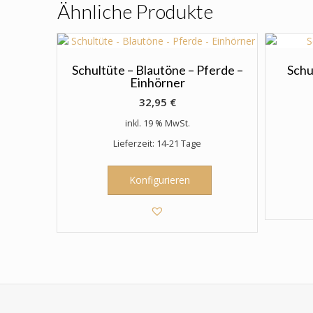
Ähnliche Produkte
Die
Optionen
können
auf
der
Schultüte – Blautöne – Pferde –
Schu
Einhörner
Produktseite
gewählt
32,95
€
werden
inkl. 19 % MwSt.
Lieferzeit: 14-21 Tage
Konfigurieren