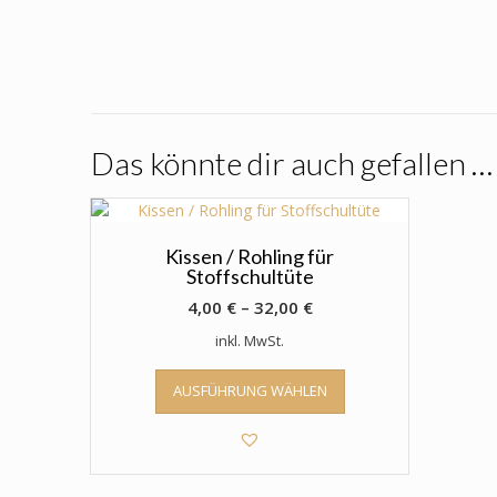
Das könnte dir auch gefallen …
Kissen / Rohling für
Stoffschultüte
4,00
€
–
32,00
€
inkl. MwSt.
Dieses
AUSFÜHRUNG WÄHLEN
Produkt
weist
mehrere
Varianten
auf.