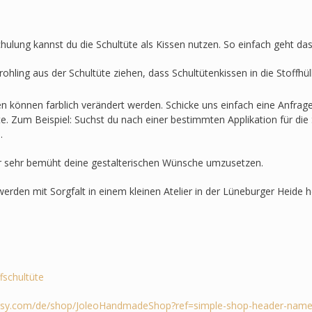
hulung kannst du die Schultüte als Kissen nutzen. So einfach geht das
ohling aus der Schultüte ziehen, dass Schultütenkissen in die Stoffh
en können farblich verändert werden. Schicke uns einfach eine Anfra
lte. Zum Beispiel: Suchst du nach einer bestimmten Applikation für die 
.
r sehr bemüht deine gestalterischen Wünsche umzusetzen.
werden mit Sorgfalt in einem kleinen Atelier in der Lüneburger Heide he
ffschultüte
tsy.com/de/shop/JoleoHandmadeShop?ref=simple-shop-header-name