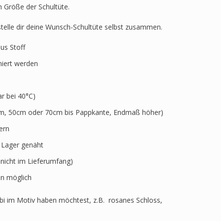
h Größe der Schultüte.
 stelle dir deine Wunsch-Schultüte selbst zusammen.
aus Stoff
niert werden
 bei 40°C)
5cm, 50cm oder 70cm bis Pappkante, Endmaß höher)
ern
r Lager genäht
 nicht im Lieferumfang)
n möglich
i im Motiv haben möchtest, z.B. rosanes Schloss,