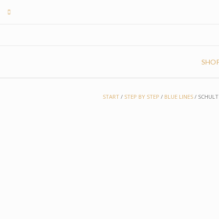
Skip
to
content
SHO
START
/
STEP BY STEP
/
BLUE LINES
/ SCHULT