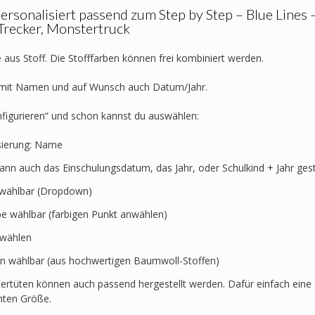
Feuerwehr,
ersonalisiert passend zum Step by Step – Blue Lines 
Motorrad,
Trecker, Monstertruck
Trecker,
Monstertruck
 aus Stoff. Die Stofffarben können frei kombiniert werden.
Menge
t mit Namen und auf Wunsch auch Datum/Jahr.
nfigurieren“ und schon kannst du auswählen:
sierung: Name
kann auch das Einschulungsdatum, das Jahr, oder Schulkind + Jahr ges
t wählbar (Dropdown)
rbe wählbar (farbigen Punkt anwählen)
swählen
en wählbar (aus hochwertigen Baumwoll-Stoffen)
ertüten können auch passend hergestellt werden. Dafür einfach eine 
hten Größe.