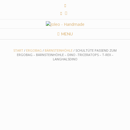
Skip
to
content
MENU
START
/
ERGOBAG
/
BÄRNSTEINHÖHLE
/ SCHULTÜTE PASSEND ZUM
ERGOBAG – BÄRNSTEINHÖHLE – DINO -TRICERATOPS – T-REX –
LANGHALSDINO