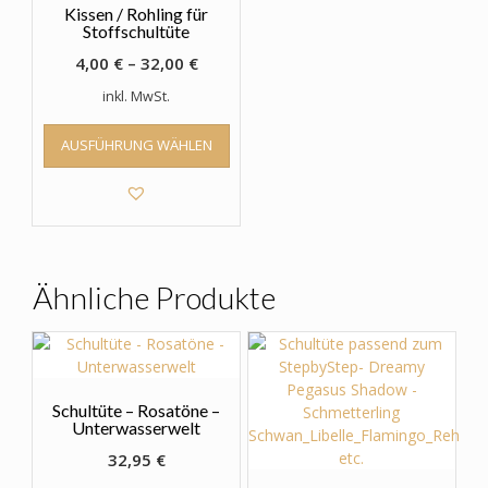
Kissen / Rohling für
Stoffschultüte
4,00
€
–
32,00
€
inkl. MwSt.
Dieses
AUSFÜHRUNG WÄHLEN
Produkt
weist
mehrere
Varianten
auf.
Die
Optionen
Ähnliche Produkte
können
auf
der
Produktseite
gewählt
Schultüte – Rosatöne –
werden
Unterwasserwelt
32,95
€