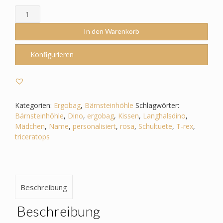
Schultüte
passend
zum
In den Warenkorb
Ergobag
-
Konfigurieren
Bärnsteinhöhle
–
Dino
-
Triceratops
Kategorien:
Ergobag
,
Bärnsteinhöhle
Schlagwörter:
-
Bärnsteinhöhle
,
Dino
,
ergobag
,
Kissen
,
Langhalsdino
,
T-
Mädchen
,
Name
,
personalisiert
,
rosa
,
Schultuete
,
T-rex
,
Rex
triceratops
-
Langhalsdino
Menge
Beschreibung
Beschreibung