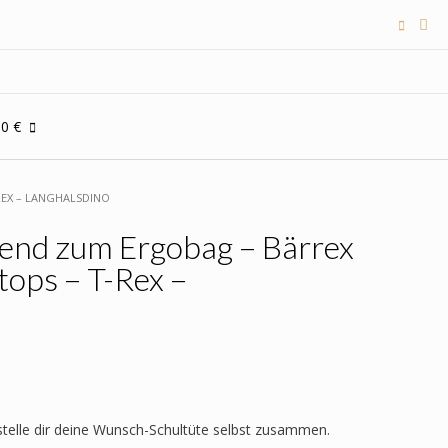
00 €
REX – LANGHALSDINO
send zum Ergobag – Bärrex
tops – T-Rex –
 stelle dir deine Wunsch-Schultüte selbst zusammen.