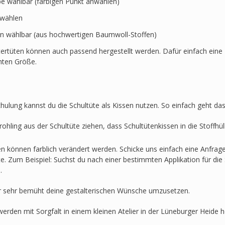
rbe wählbar (farbigen Punkt anwählen)
swählen
en wählbar (aus hochwertigen Baumwoll-Stoffen)
ertüten können auch passend hergestellt werden. Dafür einfach eine 
hten Größe.
hulung kannst du die Schultüte als Kissen nutzen. So einfach geht das
ohling aus der Schultüte ziehen, dass Schultütenkissen in die Stoffh
en können farblich verändert werden. Schicke uns einfach eine Anfra
lte. Zum Beispiel: Suchst du nach einer bestimmten Applikation für die 
.
r sehr bemüht deine gestalterischen Wünsche umzusetzen.
werden mit Sorgfalt in einem kleinen Atelier in der Lüneburger Heide he