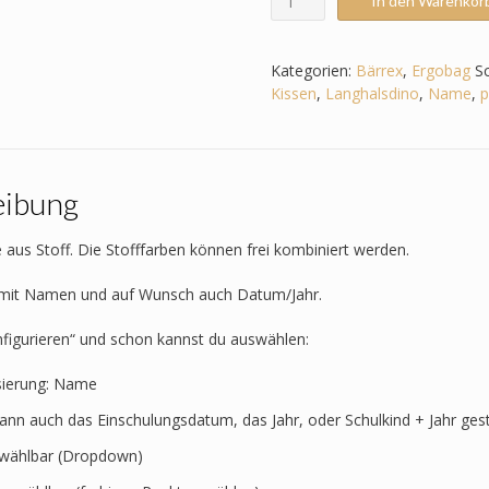
In den Warenkor
passend
zum
Ergobag
Kategorien:
Bärrex
,
Ergobag
S
-
Kissen
,
Langhalsdino
,
Name
,
p
Bärrex
-
Dino
-
eibung
Triceratops
-
T-
 aus Stoff. Die Stofffarben können frei kombiniert werden.
Rex
-
t mit Namen und auf Wunsch auch Datum/Jahr.
Langhalsdino
Menge
nfigurieren“ und schon kannst du auswählen:
sierung: Name
kann auch das Einschulungsdatum, das Jahr, oder Schulkind + Jahr ges
t wählbar (Dropdown)