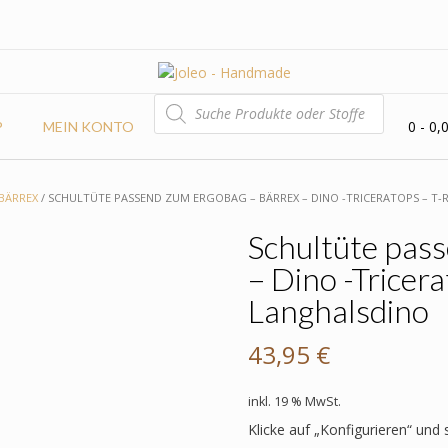
PRODUCTS
SEARCH
0
- 0,
P
MEIN KONTO
BÄRREX
/ SCHULTÜTE PASSEND ZUM ERGOBAG – BÄRREX – DINO -TRICERATOPS – T-
Schultüte pas
– Dino -Tricera
Langhalsdino
43,95
€
inkl. 19 % MwSt.
Klicke auf „Konfigurieren“ und