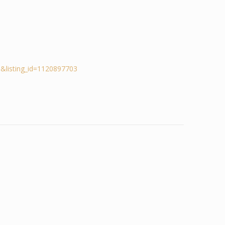
&listing_id=1120897703