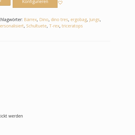
b
Konfigurieren
chlagwörter:
Bärrex
,
Dino
,
dino tres
,
ergobag
,
Jungs
,
ersonalisiert
,
Schultuete
,
T-rex
,
triceratops
tickt werden