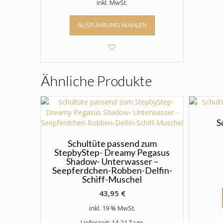
inkl. MwSt.
Dieses
AUSFÜHRUNG WÄHLEN
Produkt
weist
mehrere
Varianten
auf.
Ähnliche Produkte
Die
Optionen
können
auf
der
S
Produktseite
gewählt
Schultüte passend zum
StepbyStep- Dreamy Pegasus
werden
Shadow- Unterwasser –
Seepferdchen-Robben-Delfin-
Schiff-Muschel
43,95
€
inkl. 19 % MwSt.
Lieferzeit: 14-21 Tage