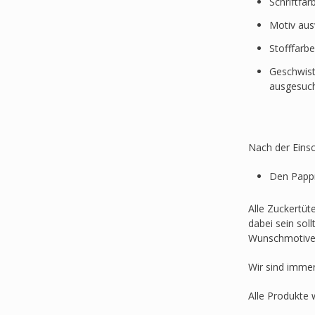
Schriftfa
Motiv au
Stofffarb
Geschwist
ausgesuc
Nach der Einsc
Den Pappr
Alle Zuckertüt
dabei sein sol
Wunschmotive
Wir sind imme
Alle Produkte 