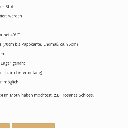
aus Stoff
niert werden
 bei 40°C)
ve (70cm bis Pappkante, Endmaß ca. 95cm)
ern
r Lager genäht
 nicht im Lieferumfang)
n möglich
i im Motiv haben möchtest, z.B. rosanes Schloss,