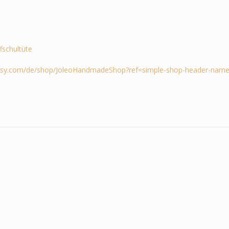
ffschultüte
tsy.com/de/shop/JoleoHandmadeShop?ref=simple-shop-header-name