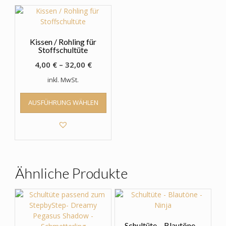
Kissen / Rohling für
Stoffschultüte
4,00
€
–
32,00
€
inkl. MwSt.
Dieses
AUSFÜHRUNG WÄHLEN
Produkt
weist
mehrere
Varianten
auf.
Die
Optionen
Ähnliche Produkte
können
auf
der
Produktseite
gewählt
Schultüte – Blautöne –