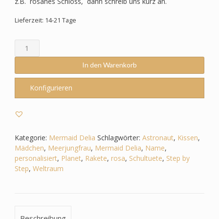
z.B. rosanes Schloss, dann schreib uns kurz an.
Lieferzeit: 14-21 Tage
Schultüte
passend
zum
In den Warenkorb
Step
by
Konfigurieren
Step
-
Mermaid
Delia
–
Kategorie:
Mermaid Delia
Schlagwörter:
Astronaut
,
Kissen
,
Weltall
Mädchen
,
Meerjungfrau
,
Mermaid Delia
,
Name
,
-
personalisiert
,
Planet
,
Rakete
,
rosa
,
Schultuete
,
Step by
Rakete
Step
,
Weltraum
-
Astronaut
-
Sterne
Beschreibung
-