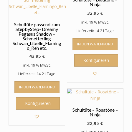
werden
Ninja
32,95
€
inkl. 19 % MwSt.
Schultüte passend zum
StepbyStep- Dreamy
Lieferzeit: 14-21 Tage
Pegasus Shadow –
Schmetterling
Schwan_Libelle_Flaming
IN DEN WARENKORB
o_Reh etc.
43,95
€
Konfigurieren
inkl. 19 % MwSt.
Lieferzeit: 14-21 Tage
IN DEN WARENKORB
Konfigurieren
Schultüte – Rosatöne –
Ninja
32,95
€