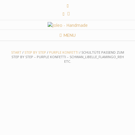
Skip
to
content
MENU
START
/
STEP BY STEP
/
PURPLE KONFETTI
/ SCHULTÜTE PASSEND ZUM
STEP BY STEP – PURPLE KONFETTI – SCHWAN_LIBELLE_FLAMINGO_REH
ETC.