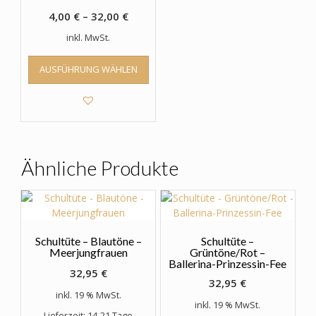
4,00
€
–
32,00
€
inkl. MwSt.
Dieses
AUSFÜHRUNG WÄHLEN
Produkt
weist
mehrere
Varianten
auf.
Die
Optionen
Ähnliche Produkte
können
auf
der
Produktseite
gewählt
Schultüte – Blautöne –
Schultüte –
werden
Meerjungfrauen
Grüntöne/Rot –
Ballerina-Prinzessin-Fee
32,95
€
32,95
€
inkl. 19 % MwSt.
inkl. 19 % MwSt.
Lieferzeit: 14-21 Tage