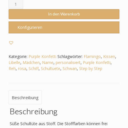
Schultüte
passend
zum
In den Warenkorb
Step
by
Konfigurieren
Step
-
Purple
Konfetti
-
Kategorie:
Purple Konfetti
Schlagwörter:
Flamingo
,
Kissen
,
Schwan_Libelle_Flamingo_Reh
Libelle
,
Mädchen
,
Name
,
personalisiert
,
Purple Konfetti
,
etc.
Reh
,
rosa
,
Schiff
,
Schultuete
,
Schwan
,
Step by Step
Menge
Beschreibung
Beschreibung
Süße Schultüte aus Stoff. Die Stofffarben können frei