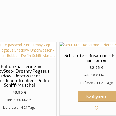
Schultüte – Rosatöne – P
Einhörner
chultüte passend zum
32,95
€
byStep- Dreamy Pegasus
hadow- Unterwasser –
inkl. 19 % MwSt.
erdchen-Robben-Delfin-
Lieferzeit: 14-21 Tage
Schiff-Muschel
43,95
€
Konfigurieren
inkl. 19 % MwSt.
Lieferzeit: 14-21 Tage