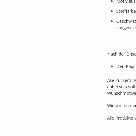
Motiv au
Stofffarb
Geschwist
ausgesuc
Nach der Einsc
Den Pappr
Alle Zuckertüt
dabei sein sol
Wunschmotive
Wir sind imme
Alle Produkte 