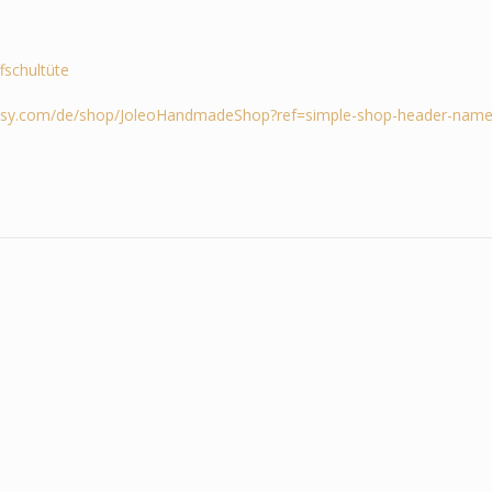
ffschultüte
tsy.com/de/shop/JoleoHandmadeShop?ref=simple-shop-header-name