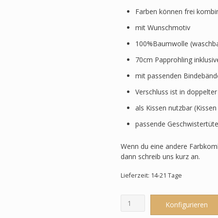
Farben können frei kombi
mit Wunschmotiv
100%Baumwolle (waschbar
70cm Papprohling inklusi
mit passenden Bindebänd
Verschluss ist in doppelte
als Kissen nutzbar (Kissen
passende Geschwistertüte
Wenn du eine andere Farbkomb
dann schreib uns kurz an.
Lieferzeit: 14-21 Tage
Schultüte
Konfigurieren
passend