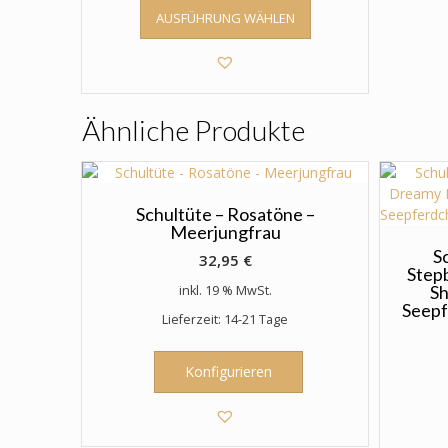
Dieses
AUSFÜHRUNG WÄHLEN
Produkt
weist
mehrere
Varianten
auf.
Ähnliche Produkte
Die
Optionen
können
auf
der
Schultüte – Rosatöne –
Meerjungfrau
Produktseite
gewählt
S
32,95
€
Step
werden
S
inkl. 19 % MwSt.
Seepf
Lieferzeit: 14-21 Tage
Konfigurieren