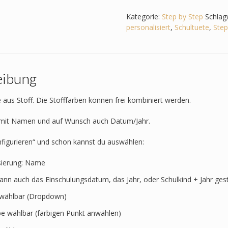
zum
Step
Kategorie:
Step by Step
Schlag
by
personalisiert
,
Schultuete
,
Step
Step
-
Velociraptor
-
eibung
Drache
-
Feuerspuckend
 aus Stoff. Die Stofffarben können frei kombiniert werden.
Menge
t mit Namen und auf Wunsch auch Datum/Jahr.
nfigurieren“ und schon kannst du auswählen:
sierung: Name
kann auch das Einschulungsdatum, das Jahr, oder Schulkind + Jahr ges
t wählbar (Dropdown)
rbe wählbar (farbigen Punkt anwählen)