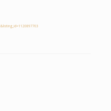
&listing_id=1120897703